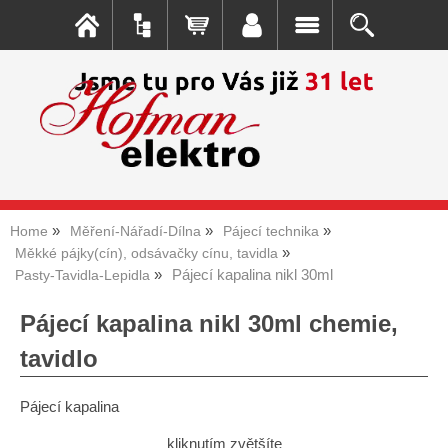
Home
Měření-Nářadí-Dílna
Pájecí technika
Měkké pájky(cín), odsávačky cínu, tavidla
Pájecí kapalina nikl 30ml
Pasty-Tavidla-Lepidla
Pájecí kapalina nikl 30ml chemie,
tavidlo
Pájecí kapalina
kliknutím zvětšíte