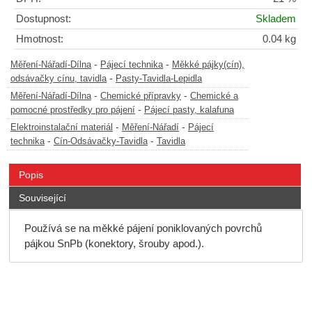
Dostupnost:
Skladem
Hmotnost:
0.04 kg
-
-
Měření-Nářadí-Dílna
Pájecí technika
Měkké pájky(cín),
-
odsávačky cínu, tavidla
Pasty-Tavidla-Lepidla
-
-
Měření-Nářadí-Dílna
Chemické přípravky
Chemické a
-
pomocné prostředky pro pájení
Pájecí pasty, kalafuna
-
-
Elektroinstalační materiál
Měření-Nářadí
Pájecí
-
-
technika
Cín-Odsávačky-Tavidla
Tavidla
Popis
Související
Používá se na měkké pájení poniklovaných povrchů
pájkou SnPb (konektory, šrouby apod.).