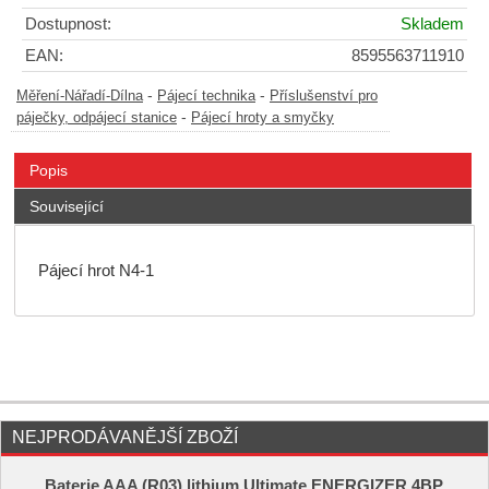
Dostupnost:
Skladem
EAN:
8595563711910
-
-
Měření-Nářadí-Dílna
Pájecí technika
Příslušenství pro
-
páječky, odpájecí stanice
Pájecí hroty a smyčky
Popis
Související
Pájecí hrot N4-1
NEJPRODÁVANĚJŠÍ ZBOŽÍ
Baterie AAA (R03) lithium Ultimate ENERGIZER 4BP