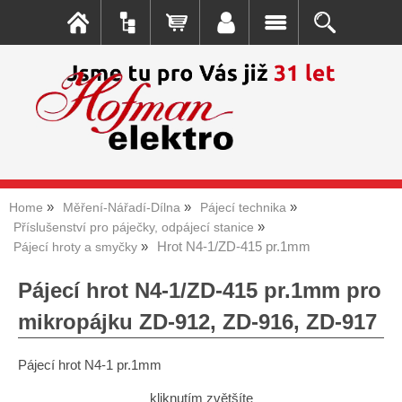
Home
Měření-Nářadí-Dílna
Pájecí technika
Příslušenství pro páječky, odpájecí stanice
Hrot N4-1/ZD-415 pr.1mm
Pájecí hroty a smyčky
Pájecí hrot N4-1/ZD-415 pr.1mm pro
mikropájku ZD-912, ZD-916, ZD-917
Pájecí hrot N4-1 pr.1mm
kliknutím zvětšíte