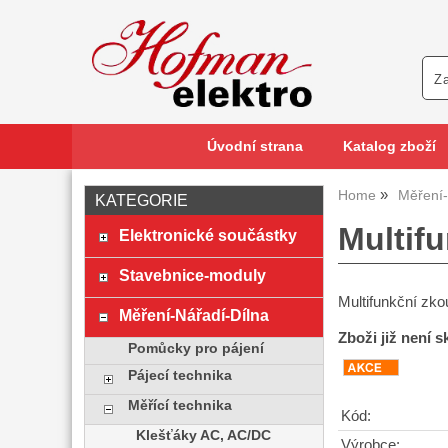
Úvodní strana
Katalog zboží
Home
Měření-
KATEGORIE
Multif
Elektronické součástky
Stavebnice-moduly
Multifunkční zk
Měření-Nářadí-Dílna
Zboži již není 
Pomůcky pro pájení
Pájecí technika
Měřící technika
Kód:
Klešťáky AC, AC/DC
Výrobce: