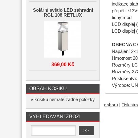
indikace slab
Solární světlo LED zahradní
přepětí 713
RGL 108 RETLUX
tichý mód
LCD displej 
LCD displej
OBECNA C
Napájení 2x1
Hmotnost 28
369,00 Kč
Rozměry L
Rozměry 2
Příslušentví:
Výrobce: U
OBSAH KOŠÍKU
v košíku nemáte žádné položky
|
nahoru
Tisk str
VYHLEDÁVÁNÍ ZBOŽÍ