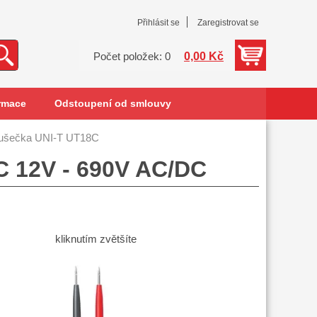
Přihlásit se
Zaregistrovat se
0,00 Kč
Počet položek: 0
rmace
Odstoupení od smlouvy
ušečka UNI-T UT18C
C 12V - 690V AC/DC
kliknutím zvětšíte