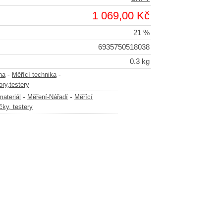
1 069,00 Kč
21 %
6935750518038
0.3 kg
-
-
na
Měřící technika
ry,testery
-
-
materiál
Měření-Nářadí
Měřící
ky, testery