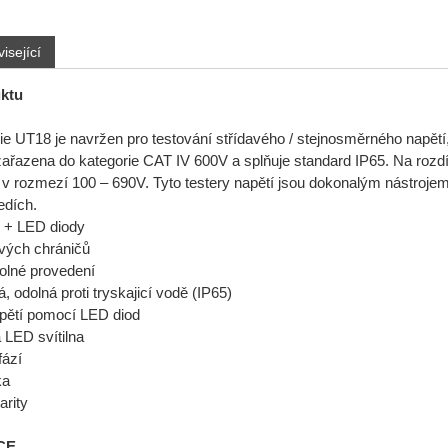
isející
ktu
ie UT18 je navržen pro testování střídavého / stejnosměrného napětí, t
 zařazena do kategorie CAT IV 600V a splňuje standard IP65. Na roz
o v rozmezí 100 – 690V. Tyto testery napětí jsou dokonalým nástrojem
edích.
j + LED diody
ových chráničů
olné provedení
, odolná proti tryskajicí vodě (IP65)
apětí pomocí LED diod
 LED svítilna
fází
ka
arity
CE