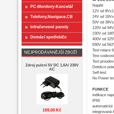
Napětí
PC-Monitory-Kancelář
12V od 8V±
Telefony,Navigace,CB
24V od 18V
50V od 38V
Infračervené panely
120V od 94
230V od 18
Domácí spotřebiče
400V od 32
690V od 56
Test rotace
NEJPRODÁVANĚJŠÍ ZBOŽÍ
Test vodivost
Test proudov
Zdroj pulzní 5V DC 1,6A/ 230V
Detekce pola
AC
Self-test
No Power te
FUNKCE
indikace nap
IP65
automatické
169,00 Kč
integrovaná l