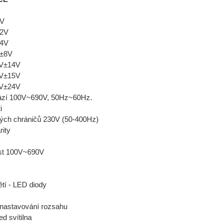
1V
±2V
±4V
V±8V
0V±14V
5V±15V
2V±24V
 fází 100V~690V, 50Hz~60Hz.
i
ých chráničů 230V (50-400Hz)
rity
st 100V~690V
ětí - LED diody
 nastavování rozsahu
ed svítilna