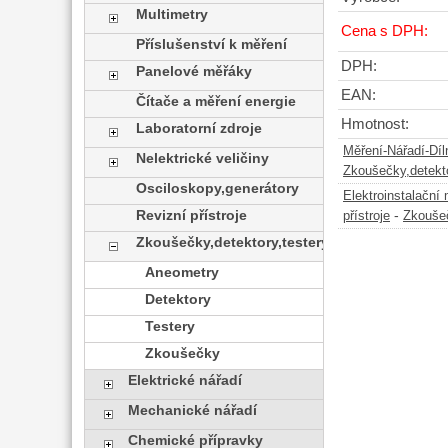
Multimetry
Cena s DPH:
Příslušenství k měření
DPH:
Panelové měřáky
EAN:
Čítače a měření energie
Hmotnost:
Laboratorní zdroje
Měření-Nářadí-Díl
Nelektrické veličiny
Zkoušečky,detekto
Osciloskopy,generátory
Elektroinstalační 
Revizní přístroje
-
přístroje
Zkoušeč
Zkoušečky,detektory,testery
Aneometry
Detektory
Testery
Zkoušečky
Elektrické nářadí
Mechanické nářadí
Chemické přípravky