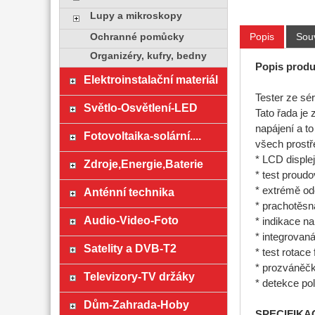
Lupy a mikroskopy
Popis
Souv
Ochranné pomůcky
Organizéry, kufry, bedny
Popis produ
Elektroinstalační materiál
Tester ze sér
Světlo-Osvětlení-LED
Tato řada je
napájení a t
Fotovoltaika-solární....
všech prostř
* LCD disple
Zdroje,Energie,Baterie
* test proud
* extrémě od
Anténní technika
* prachotěsná
Audio-Video-Foto
* indikace n
* integrovaná
Satelity a DVB-T2
* test rotace 
* prozváněč
Televizory-TV držáky
* detekce pol
Dům-Zahrada-Hoby
SPECIFIKA