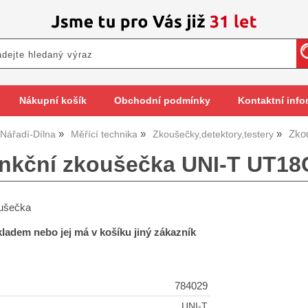
Nákupní košík
Obchodní podmínky
Kontaktní info
Zko
Nářadí-Dílna
Měřící technika
Zkoušečky,detektory,testery
unkční zkoušečka UNI-T UT18
oušečka
skladem nebo jej má v košíku jiný zákazník
784029
UNI-T