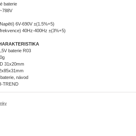
é baterie
V~788V
(Napětí) 6V-690V ±(1.5%+5)
 (frekvence) 40Hz-400Hz ±(3%+5)
HARAKTERISTIKA
,5V baterie R03
0g
CD 31x20mm
72x85x31mm
 baterie, návod
NI-TREND
anky