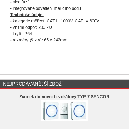
- sled fází
- integrované osvětlení měřícího bodu
Technické údaje:
- kategorie měření: CAT III 1000V, CAT IV 600V
- vnitřní odpor: 200 kΩ
- krytí: IP64
- rozměry (š x v): 65 x 242mm
NEJPRODÁVANĚJŠÍ ZBOŽÍ
Zvonek domovní bezdrátový TYP-7 SENCOR