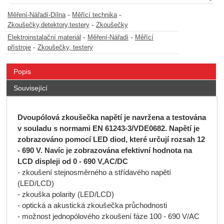
-
-
Měření-Nářadí-Dílna
Měřící technika
-
Zkoušečky,detektory,testery
Zkoušečky
-
-
Elektroinstalační materiál
Měření-Nářadí
Měřící
-
přístroje
Zkoušečky, testery
Popis
Související
Dvoupólová zkoušečka napětí je navržena a testována
v souladu s normami EN 61243-3/VDE0682. Napětí je
zobrazováno pomocí LED diod, které určují rozsah 12
- 690 V. Navíc je zobrazována efektivní hodnota na
LCD displeji od 0 - 690 V,AC/DC
- zkoušení stejnosměrného a střídavého napětí
(LED/LCD)
- zkouška polarity (LED/LCD)
- optická a akustická zkoušečka průchodnosti
- možnost jednopólového zkoušení fáze 100 - 690 V/AC