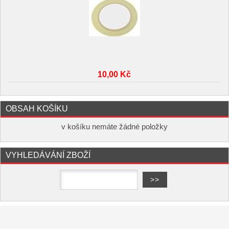
10,00 Kč
OBSAH KOŠÍKU
v košíku nemáte žádné položky
VYHLEDÁVÁNÍ ZBOŽÍ
Copyright ©
,
provozováno na
www.elektro-hofman.cz
systému
a
Shop5.cz
tvorba e-shopu
pronájem e-shopu