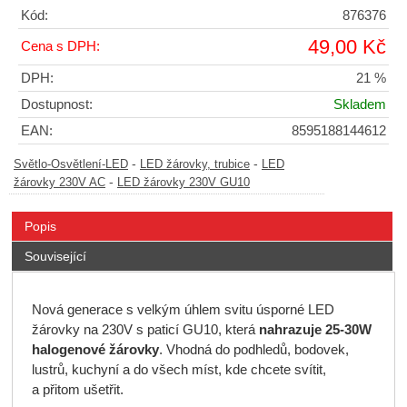
Kód:
876376
49,00 Kč
Cena s DPH:
DPH:
21 %
Dostupnost:
Skladem
EAN:
8595188144612
-
-
Světlo-Osvětlení-LED
LED žárovky, trubice
LED
-
žárovky 230V AC
LED žárovky 230V GU10
Popis
Související
Nová generace s velkým úhlem svitu úsporné LED
žárovky na 230V s paticí GU10, která
nahrazuje 25-30W
halogenové žárovky
. Vhodná do podhledů, bodovek,
lustrů, kuchyní a do všech míst, kde chcete svítit,
a přitom ušetřit.