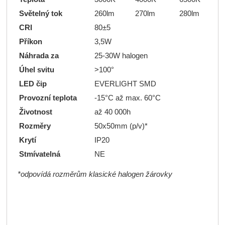
Světelný tok
260lm
270lm
280lm
CRI
80±5
Příkon
3,5W
Náhrada za
25-30W halogen
Úhel svitu
>100°
LED čip
EVERLIGHT SMD
Provozní teplota
-15°C až max. 60°C
Životnost
až 40 000h
Rozměry
50x50mm (p/v)*
Krytí
IP20
Stmívatelná
NE
*odpovídá rozměrům klasické halogen žárovky