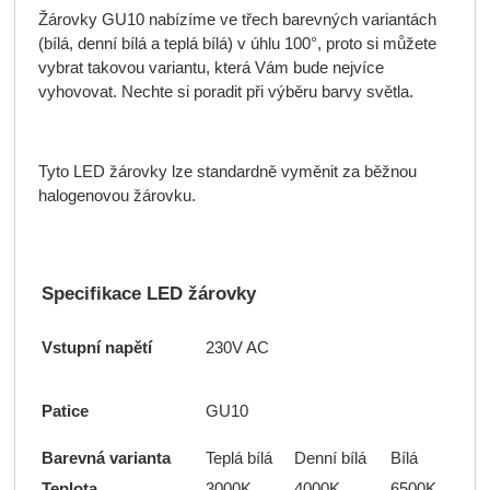
Žárovky GU10 nabízíme ve třech barevných variantách
(bílá, denní bílá a teplá bílá) v úhlu 100°, proto si můžete
vybrat takovou variantu, která Vám bude nejvíce
vyhovovat. Nechte si poradit při výběru barvy světla.
Tyto LED žárovky lze standardně vyměnit za běžnou
halogenovou žárovku.
Specifikace LED žárovky
Vstupní napětí
230V AC
Patice
GU10
Barevná varianta
Teplá bílá
Denní bílá
Bílá
Teplota
3000K
4000K
6500K