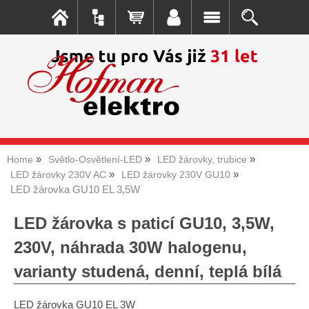
Home
Světlo-Osvětlení-LED
LED žárovky, trubice
LED žárovky 230V AC
LED žárovky 230V GU10
LED žárovka GU10 EL 3,5W
LED žárovka s paticí GU10, 3,5W,
230V, náhrada 30W halogenu,
varianty studená, denní, teplá bílá
LED žárovka GU10 EL 3W