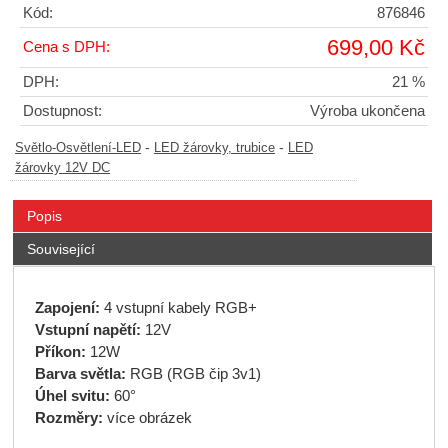
Kód:
876846
699,00 Kč
Cena s DPH:
DPH:
21 %
Dostupnost:
Výroba ukončena
-
-
Světlo-Osvětlení-LED
LED žárovky, trubice
LED
žárovky 12V DC
Popis
Související
Zapojení:
4 vstupní kabely RGB+
Vstupní napětí:
12V
Příkon:
12W
Barva světla:
RGB (RGB čip 3v1)
Úhel svitu:
60°
Rozměry:
více obrázek