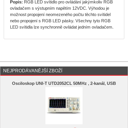
Popis:
RGB LED svítidlo pro ovládání jakýmkoliv RGB
ovladačem s výstupním napětím 12VDC. Výhodou je
možnost propojení neomezeného počtu těchto svítidel
nebo propojení s RGB LED pásky. Všechny tyto RGB
LED svítidla lze synchronně ovládat jedním ovladačem.
NEJPRODÁVANĚJŠÍ ZBOŽÍ
Osciloskop UNI-T UTD2052CL 50MHz , 2-kanál, USB