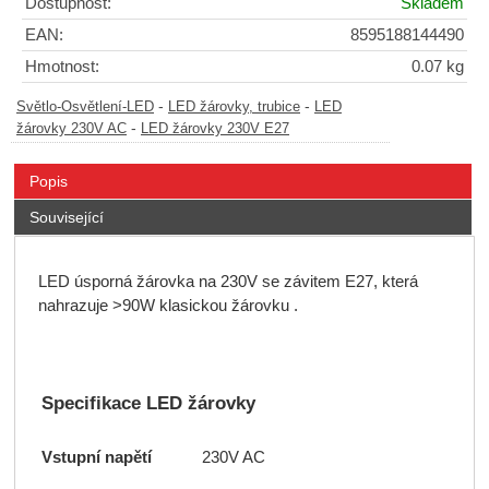
Dostupnost:
Skladem
EAN:
8595188144490
Hmotnost:
0.07 kg
-
-
Světlo-Osvětlení-LED
LED žárovky, trubice
LED
-
žárovky 230V AC
LED žárovky 230V E27
Popis
Související
LED úsporná žárovka na 230V se závitem E27, která
nahrazuje >90W klasickou žárovku .
Specifikace LED žárovky
Vstupní napětí
230V AC