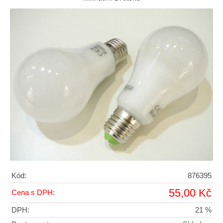
Kód:
876395
55,00 Kč
Cena s DPH:
DPH:
21 %