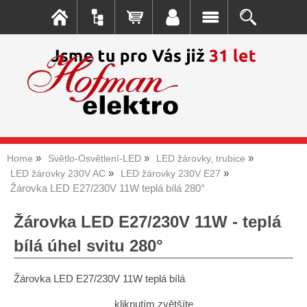
Home
Světlo-Osvětlení-LED
LED žárovky, trubice
LED žárovky 230V AC
LED žárovky 230V E27
Žárovka LED E27/230V 11W teplá bílá 280°
Žárovka LED E27/230V 11W - teplá
bílá úhel svitu 280°
Žárovka LED E27/230V 11W teplá bílá
kliknutím zvětšíte