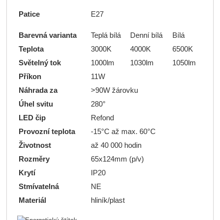
Patice
E27
Barevná varianta
Teplá bílá
Denní bílá
Bílá
Teplota
3000K
4000K
6500K
Světelný tok
1000lm
1030lm
1050lm
Příkon
11W
Náhrada za
>90W žárovku
Úhel svitu
280°
LED čip
Refond
Provozní teplota
-15°C až max. 60°C
Životnost
až 40 000 hodin
Rozměry
65x124mm (p/v)
Krytí
IP20
Stmívatelná
NE
Materiál
hliník/plast