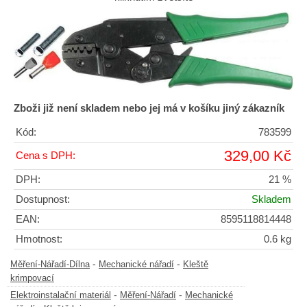
Zboži již není skladem nebo jej má v košíku jiný zákazník
Kód:
783599
329,00 Kč
Cena s DPH:
DPH:
21 %
Dostupnost:
Skladem
EAN:
8595118814448
Hmotnost:
0.6 kg
-
-
Měření-Nářadí-Dílna
Mechanické nářadí
Kleště
krimpovací
-
-
Elektroinstalační materiál
Měření-Nářadí
Mechanické