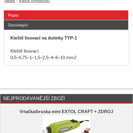
-
nářadí
Kleště krimpovací
Popis
Související
Kleště lisovací na dutinky TYP-1
Kleště lisovací
0,5–0,75–1–1,5–2,5–4–6–10 mm2
NEJPRODÁVANĚJŠÍ ZBOŽÍ
Vrtačka/bruska mini EXTOL CRAFT + ZDROJ