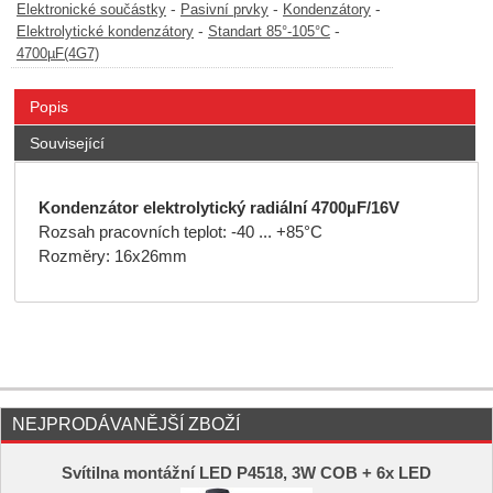
-
-
-
Elektronické součástky
Pasivní prvky
Kondenzátory
-
-
Elektrolytické kondenzátory
Standart 85°-105°C
4700µF(4G7)
Popis
Související
Kondenzátor elektrolytický radiální 4700µF/16V
Rozsah pracovních teplot: -40 ... +85°C
Rozměry: 16x26mm
NEJPRODÁVANĚJŠÍ ZBOŽÍ
Svítilna montážní LED P4518, 3W COB + 6x LED