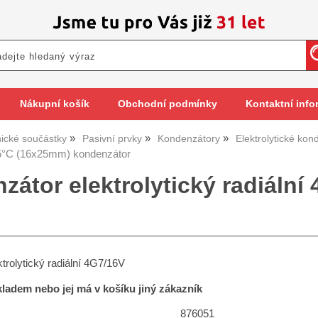
Nákupní košík
Obchodní podmínky
Kontaktní info
nické součástky
Pasivní prvky
Kondenzátory
Elektrolytické kon
°C (16x25mm) kondenzátor
zátor elektrolytický radiáln
trolytický radiální 4G7/16V
skladem nebo jej má v košíku jiný zákazník
876051