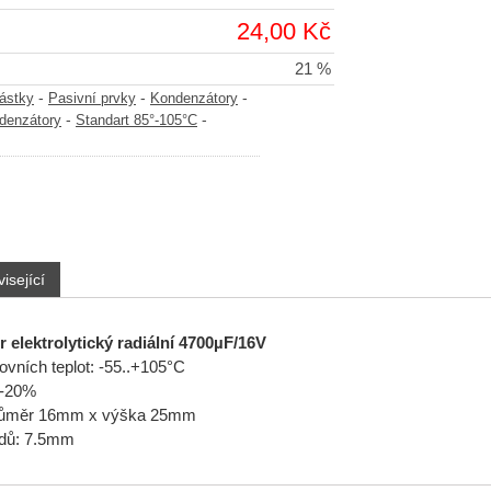
24,00 Kč
21 %
-
-
-
částky
Pasivní prvky
Kondenzátory
-
-
ndenzátory
Standart 85°-105°C
isející
 elektrolytický radiální 4700µF/16V
vních teplot: -55..+105°C
/-20%
růměr 16mm x výška 25mm
dů: 7.5mm