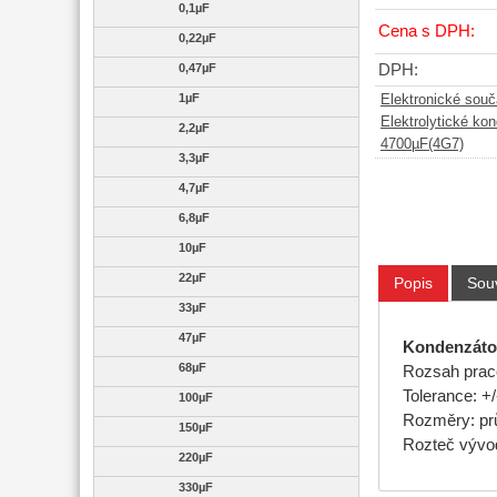
0,1µF
Cena s DPH:
0,22µF
0,47µF
DPH:
1µF
Elektronické sou
Elektrolytické ko
2,2µF
4700µF(4G7)
3,3µF
4,7µF
6,8µF
10µF
22µF
Popis
Souv
33µF
47µF
Kondenzátor
68µF
Rozsah praco
Tolerance: +
100µF
Rozměry: p
150µF
Rozteč vývo
220µF
330µF