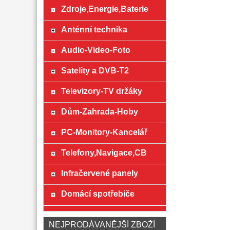
Zdroje,Energie,Baterie
Anténní technika
Audio-Video-Foto
Satelity a DVB-T2
Televizory-TV držáky
Dům-Zahrada-Hoby
PC-Monitory-Kancelář
Telefony,Navigace,CB
Infračervené panely
Domácí spotřebiče
NEJPRODÁVANĚJŠÍ ZBOŽÍ