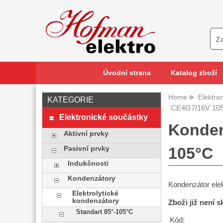
Úvodní strana
Katalog zboží
Home
Elektro
KATEGORIE
CE4G7/16V 105
Elektronické součástky
Konden
Aktivní prvky
105°C
Pasivní prvky
Indukčnosti
Kondenzátory
Kondenzátor elek
Elektrolytické
kondenzátory
Zboži již není 
Standart 85°-105°C
Kód: