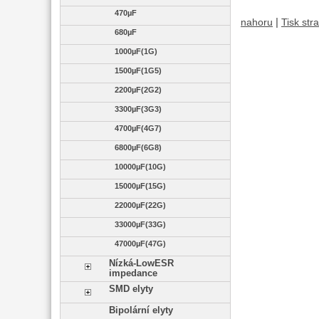
470µF
|
nahoru
Tisk str
680µF
1000µF(1G)
1500µF(1G5)
2200µF(2G2)
3300µF(3G3)
4700µF(4G7)
6800µF(6G8)
10000µF(10G)
15000µF(15G)
22000µF(22G)
33000µF(33G)
47000µF(47G)
Nízká-LowESR
impedance
SMD elyty
Bipolární elyty