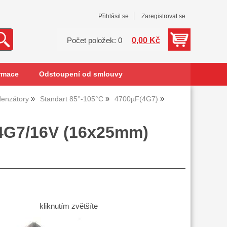
Přihlásit se
Zaregistrovat se
0,00 Kč
Počet položek: 0
rmace
Odstoupení od smlouvy
denzátory
Standart 85°-105°C
4700µF(4G7)
í 4G7/16V (16x25mm)
kliknutím zvětšíte