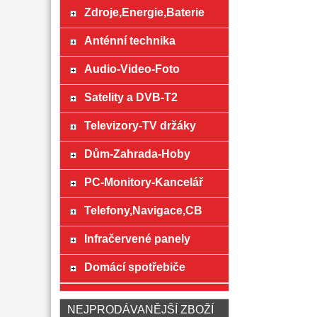
Zdroje,Energie,Baterie
Anténní technika
Audio-Video-Foto
Satelity a DVB-T2
Televizory-TV držáky
Dům-Zahrada-Hoby
PC-Monitory-Kancelář
Telefony,Navigace,CB
Infračervené panely
Domácí spotřebiče
NEJPRODÁVANĚJŠÍ ZBOŽÍ