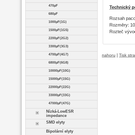
470µF
Technický p
680µF
Rozsah pacov
1000µF(1G)
Rozměry: 1
1500µF(1G5)
Rozteč výv
2200µF(2G2)
3300µF(3G3)
4700µF(4G7)
|
nahoru
Tisk str
6800µF(6G8)
10000µF(10G)
15000µF(15G)
22000µF(22G)
33000µF(33G)
47000µF(47G)
Nízká-LowESR
impedance
SMD elyty
Bipolární elyty