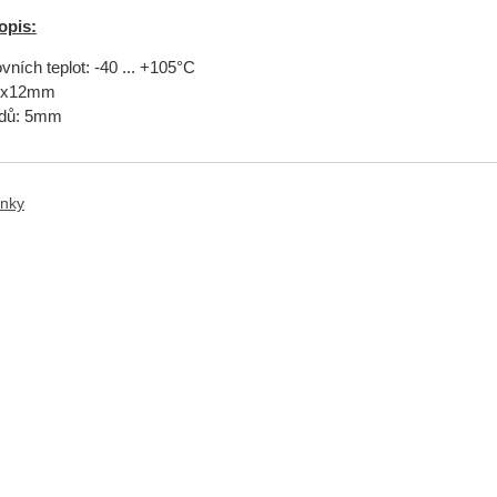
opis:
ních teplot: -40 ... +105°C
0x12mm
odů: 5mm
anky