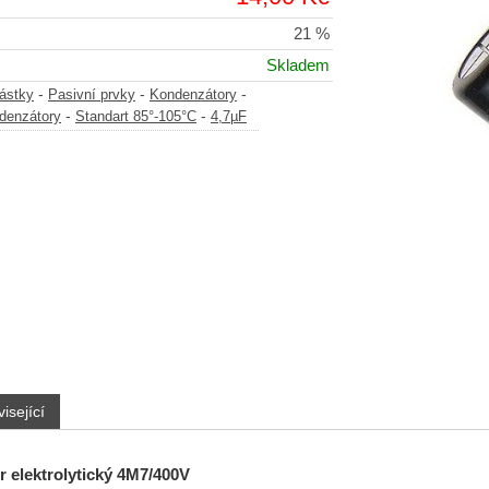
21 %
Skladem
-
-
-
částky
Pasivní prvky
Kondenzátory
-
-
ndenzátory
Standart 85°-105°C
4,7µF
isející
 elektrolytický 4M7/400V