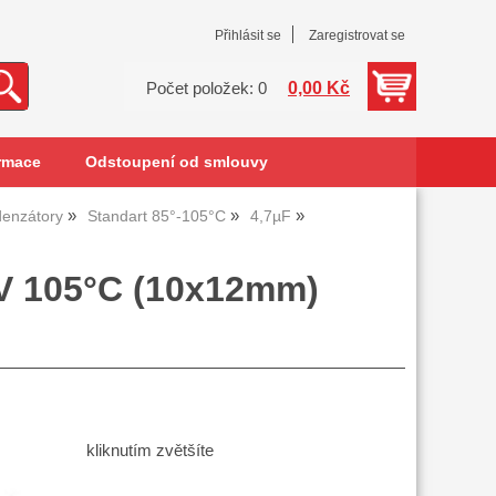
Přihlásit se
Zaregistrovat se
0,00 Kč
Počet položek: 0
rmace
Odstoupení od smlouvy
denzátory
Standart 85°-105°C
4,7µF
0V 105°C (10x12mm)
kliknutím zvětšíte