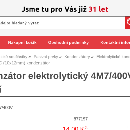
Nákupní košík
Obchodní podmínky
Kontaktní info
nické součástky
Pasivní prvky
Kondenzátory
Elektrolytické kon
C (10x12mm) kondenzátor
zátor elektrolytický 4M7/40
í
7/400V
877197
14,00 Kč