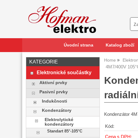
Úvodní strana
Katalog zboží
Home
Elektro
KATEGORIE
4M7/400V 105°
Elektronické součástky
Konden
Aktivní prvky
radiáln
Pasivní prvky
Indukčnosti
Kondenzátory
Kondenzátor 4M
Elektrolytické
kondenzátory
Kód:
Standart 85°-105°C
Cena s DPH: