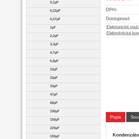
0,1µF
DPH:
0,22µF
Dostupnost:
0,47µF
Elektronické sou
1µF
Elektrolytické ko
2,2µF
3,3µF
4,7µF
6,8µF
10µF
22µF
33µF
47µF
68µF
100µF
Popis
Souv
150µF
220µF
Kondenzátor
330µF