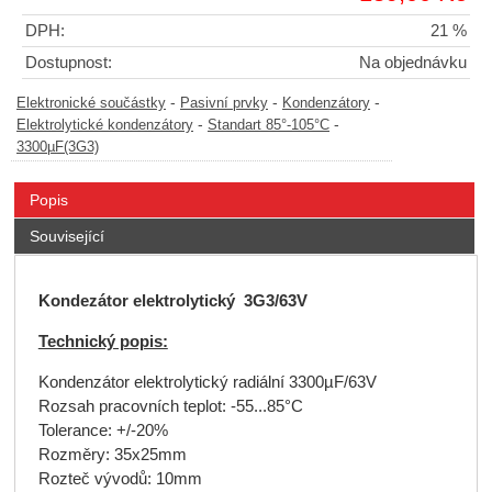
DPH:
21 %
Dostupnost:
Na objednávku
-
-
-
Elektronické součástky
Pasivní prvky
Kondenzátory
-
-
Elektrolytické kondenzátory
Standart 85°-105°C
3300µF(3G3)
Popis
Související
Kondezátor elektrolytický 3G3/63V
Technický popis:
Kondenzátor elektrolytický radiální 3300µF/63V
Rozsah pracovních teplot: -55...85°C
Tolerance: +/-20%
Rozměry: 35x25mm
Rozteč vývodů: 10mm