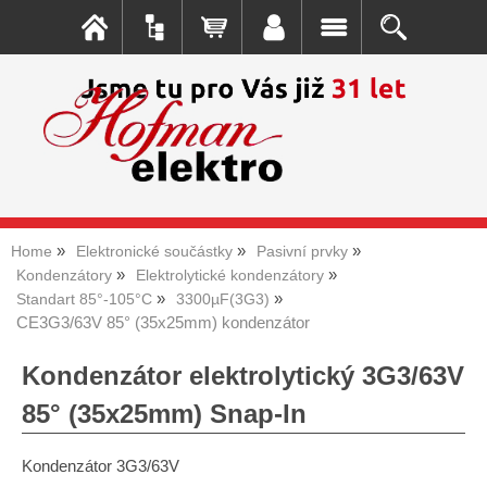
Home
Elektronické součástky
Pasivní prvky
Kondenzátory
Elektrolytické kondenzátory
Standart 85°-105°C
3300µF(3G3)
CE3G3/63V 85° (35x25mm) kondenzátor
Kondenzátor elektrolytický 3G3/63V
85° (35x25mm) Snap-In
Kondenzátor 3G3/63V