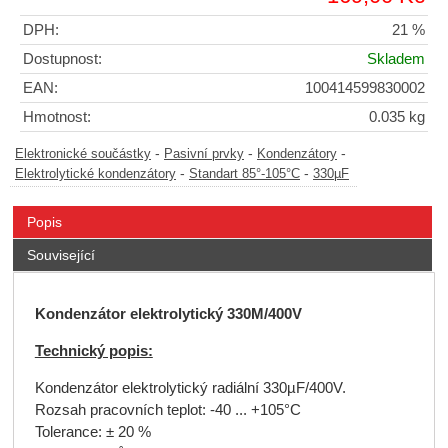
DPH:
21 %
Dostupnost:
Skladem
EAN:
100414599830002
Hmotnost:
0.035 kg
-
-
-
Elektronické součástky
Pasivní prvky
Kondenzátory
-
-
Elektrolytické kondenzátory
Standart 85°-105°C
330µF
Popis
Související
K
ondenzátor elektrolytický
330M/400V
Technický popis:
Kondenzátor elektrolytický radiální 330µF/400V.
Rozsah pracovních teplot: -40 ... +105°C
Tolerance: ± 20 %