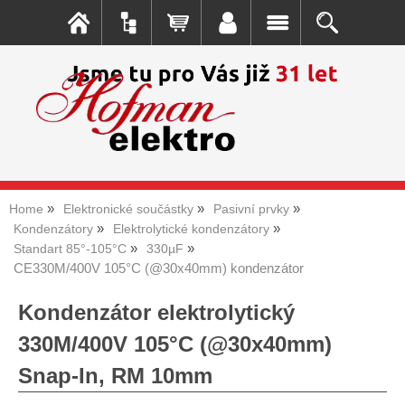
Home
Elektronické součástky
Pasivní prvky
Kondenzátory
Elektrolytické kondenzátory
Standart 85°-105°C
330µF
CE330M/400V 105°C (@30x40mm) kondenzátor
Kondenzátor elektrolytický
330M/400V 105°C (@30x40mm)
Snap-In, RM 10mm