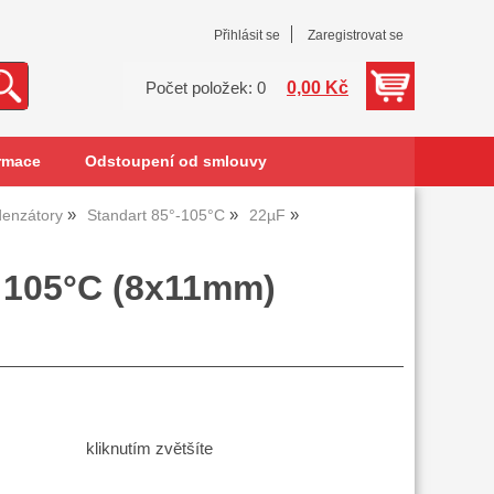
Přihlásit se
Zaregistrovat se
0,00 Kč
Počet položek: 0
rmace
Odstoupení od smlouvy
denzátory
Standart 85°-105°C
22µF
V 105°C (8x11mm)
kliknutím zvětšíte