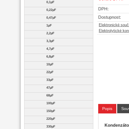
0,1µF
DPH:
0,22µF
Dostupnost:
0,47µF
Elektronické sou
1µF
Elektrolytické ko
2,2µF
3,3µF
4,7µF
6,8µF
10µF
22µF
33µF
47µF
68µF
100µF
Popis
Souv
150µF
220µF
K
ondenzátor
330µF