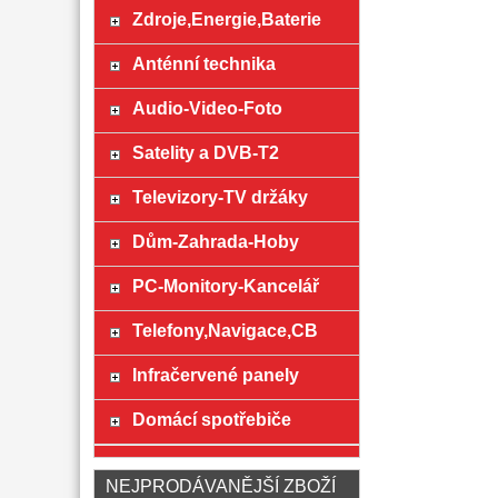
Zdroje,Energie,Baterie
Anténní technika
Audio-Video-Foto
Satelity a DVB-T2
Televizory-TV držáky
Dům-Zahrada-Hoby
PC-Monitory-Kancelář
Telefony,Navigace,CB
Infračervené panely
Domácí spotřebiče
NEJPRODÁVANĚJŠÍ ZBOŽÍ