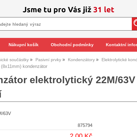
Nákupní košík
Obchodní podmínky
Kontaktní info
nické součástky
Pasivní prvky
Kondenzátory
Elektrolytické kon
 (8x11mm) kondenzátor
zátor elektrolytický 22M/63
í
M/63V
875794
2,00 Kč