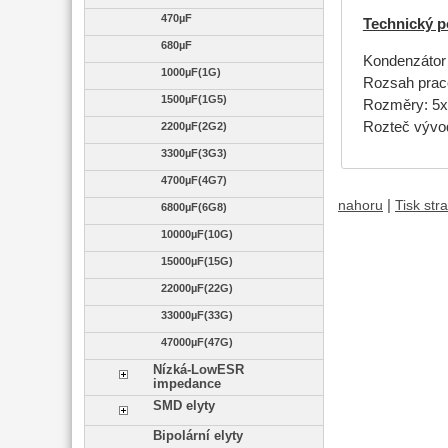
470µF
Technický p
680µF
Kondenzátor 
1000µF(1G)
Rozsah praco
1500µF(1G5)
Rozměry: 5
Rozteč výv
2200µF(2G2)
3300µF(3G3)
4700µF(4G7)
|
nahoru
Tisk str
6800µF(6G8)
10000µF(10G)
15000µF(15G)
22000µF(22G)
33000µF(33G)
47000µF(47G)
Nízká-LowESR
impedance
SMD elyty
Bipolární elyty