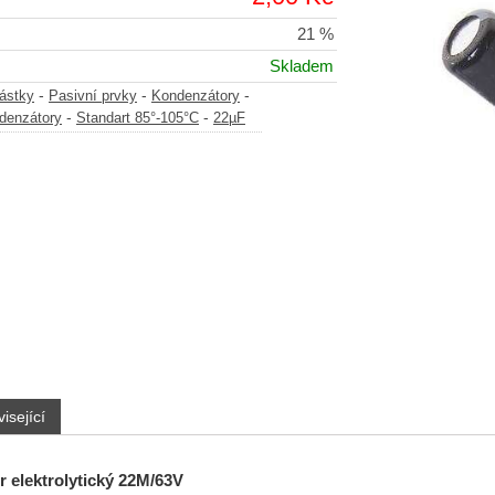
21 %
Skladem
-
-
-
částky
Pasivní prvky
Kondenzátory
-
-
ndenzátory
Standart 85°-105°C
22µF
isející
 elektrolytický
22M/63V