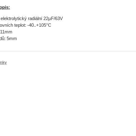
opis:
elektrolytický radiální 22µF/63V
vních teplot: -40..+105°C
x11mm
odů: 5mm
anky