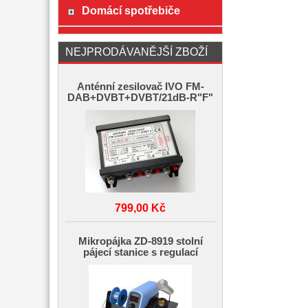
Domácí spotřebiče
NEJPRODÁVANĚJŠÍ ZBOŽÍ
Anténní zesilovač IVO FM-
DAB+DVBT+DVBT/21dB-R"F"
799,00 Kč
Mikropájka ZD-8919 stolní
pájecí stanice s regulací