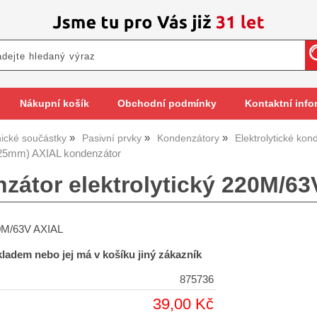
Nákupní košík
Obchodní podmínky
Kontaktní info
nické součástky
Pasivní prvky
Kondenzátory
Elektrolytické kon
25mm) AXIAL kondenzátor
zátor elektrolytický 220M/6
0M/63V AXIAL
skladem nebo jej má v košíku jiný zákazník
875736
39,00 Kč