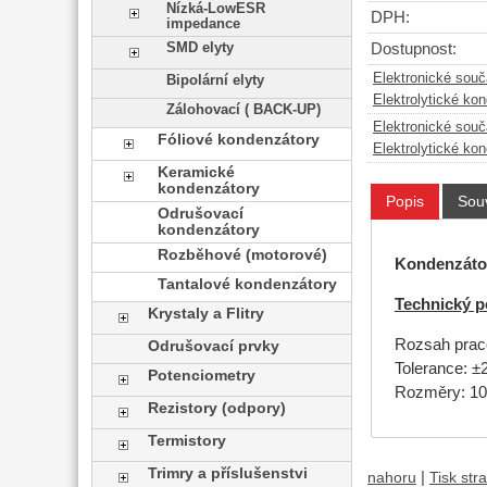
Nízká-LowESR
DPH:
impedance
SMD elyty
Dostupnost:
Elektronické sou
Bipolární elyty
Elektrolytické ko
Zálohovací ( BACK-UP)
Elektronické sou
Fóliové kondenzátory
Elektrolytické ko
Keramické
kondenzátory
Popis
Souv
Odrušovací
kondenzátory
Rozběhové (motorové)
K
ondenzátor
Tantalové kondenzátory
Technický p
Krystaly a Flitry
Rozsah praco
Odrušovací prvky
Tolerance: 
Potenciometry
Rozměry: 1
Rezistory (odpory)
Termistory
Trimry a příslušenstvi
|
nahoru
Tisk str