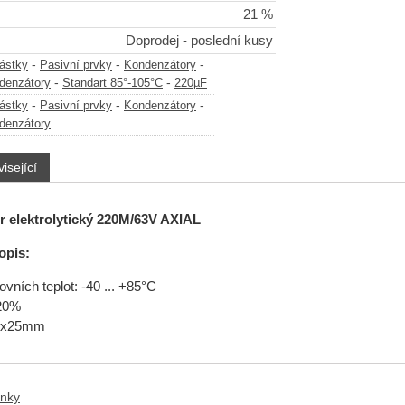
21 %
Doprodej - poslední kusy
-
-
-
částky
Pasivní prvky
Kondenzátory
-
-
ndenzátory
Standart 85°-105°C
220µF
-
-
-
částky
Pasivní prvky
Kondenzátory
ndenzátory
isející
 elektrolytický
220M/63V AXIAL
opis:
vních teplot: -40 ... +85°C
±20%
0x25mm
anky