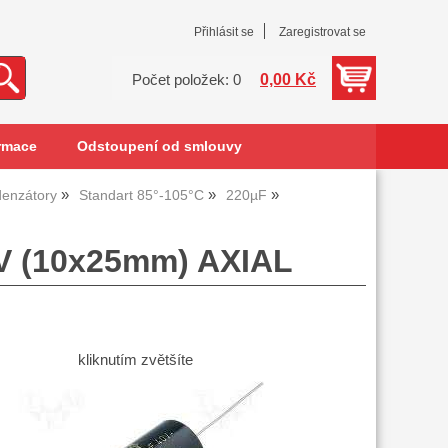
Přihlásit se
Zaregistrovat se
0,00 Kč
Počet položek: 0
rmace
Odstoupení od smlouvy
denzátory
Standart 85°-105°C
220µF
3V (10x25mm) AXIAL
kliknutím zvětšíte