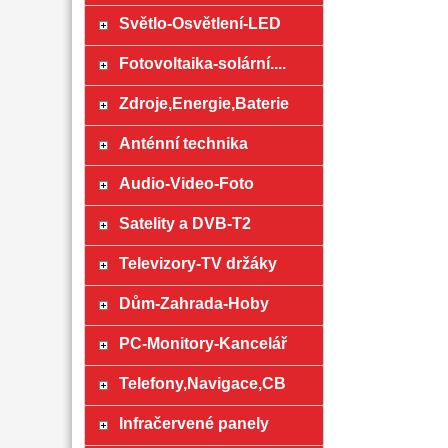
Světlo-Osvětlení-LED
Fotovoltaika-solární....
Zdroje,Energie,Baterie
Anténní technika
Audio-Video-Foto
Satelity a DVB-T2
Televizory-TV držáky
Dům-Zahrada-Hoby
PC-Monitory-Kancelář
Telefony,Navigace,CB
Infračervené panely