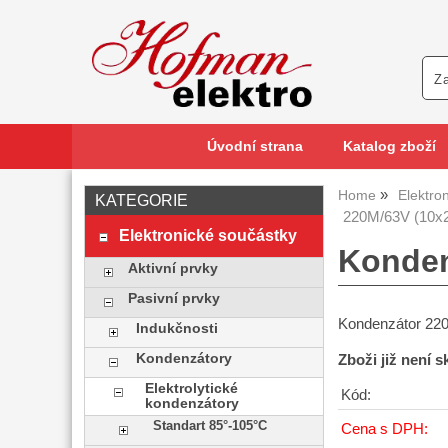
Úvodní strana
Katalog zboží
Home
Elektro
KATEGORIE
220M/63V (10x
Elektronické součástky
Konden
Aktivní prvky
Pasivní prvky
Kondenzátor 22
Indukčnosti
Kondenzátory
Zboži již není 
Elektrolytické
Kód:
kondenzátory
Standart 85°-105°C
Cena s DPH: