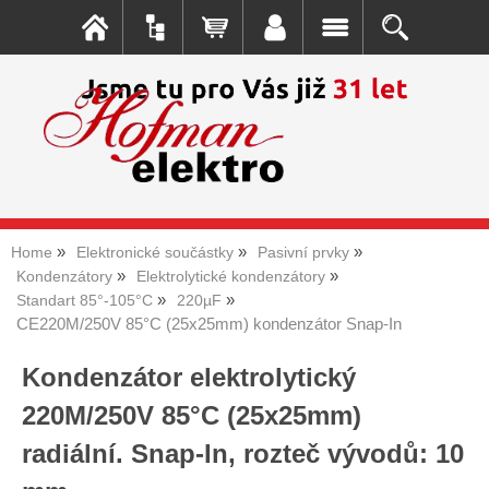
Home
Elektronické součástky
Pasivní prvky
Kondenzátory
Elektrolytické kondenzátory
Standart 85°-105°C
220µF
CE220M/250V 85°C (25x25mm) kondenzátor Snap-In
Kondenzátor elektrolytický
220M/250V 85°C (25x25mm)
radiální. Snap-In, rozteč vývodů: 10