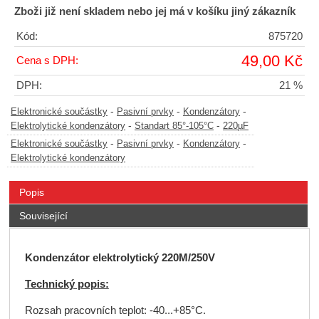
Zboži již není skladem nebo jej má v košíku jiný zákazník
Kód:
875720
49,00 Kč
Cena s DPH:
DPH:
21 %
-
-
-
Elektronické součástky
Pasivní prvky
Kondenzátory
-
-
Elektrolytické kondenzátory
Standart 85°-105°C
220µF
-
-
-
Elektronické součástky
Pasivní prvky
Kondenzátory
Elektrolytické kondenzátory
Popis
Související
K
ondenzátor elektrolytický
220M/250V
Technický popis:
Rozsah pracovních teplot: -40...+85°C.