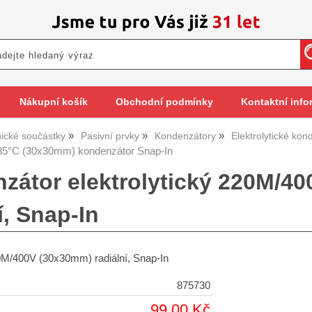
Nákupní košík
Obchodní podmínky
Kontaktní info
nické součástky
Pasivní prvky
Kondenzátory
Elektrolytické kon
5°C (30x30mm) kondenzátor Snap-In
zátor elektrolytický 220M/4
í, Snap-In
M/400V (30x30mm) radiální, Snap-In
875730
99,00 Kč