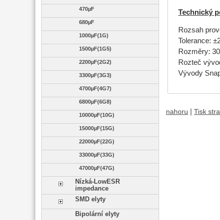
470µF
Technický p
680µF
Rozsah provoz
1000µF(1G)
Tolerance: 
1500µF(1G5)
Rozměry: 3
Rozteč výv
2200µF(2G2)
Vývody Snap
3300µF(3G3)
4700µF(4G7)
6800µF(6G8)
|
nahoru
Tisk str
10000µF(10G)
15000µF(15G)
22000µF(22G)
33000µF(33G)
47000µF(47G)
Nízká-LowESR
impedance
SMD elyty
Bipolární elyty