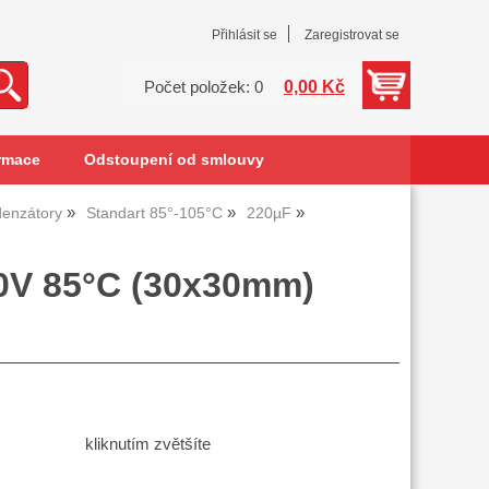
Přihlásit se
Zaregistrovat se
0,00 Kč
Počet položek: 0
rmace
Odstoupení od smlouvy
denzátory
Standart 85°-105°C
220µF
00V 85°C (30x30mm)
kliknutím zvětšíte