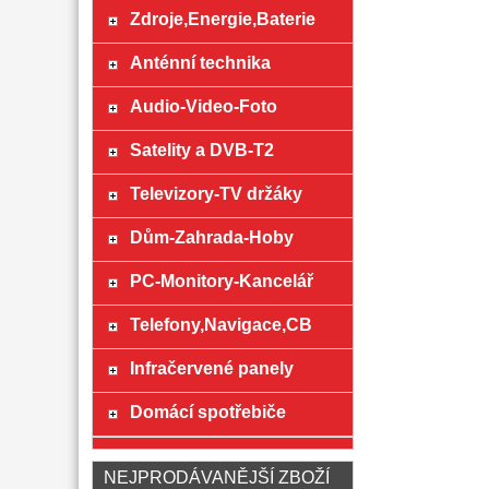
Zdroje,Energie,Baterie
Anténní technika
Audio-Video-Foto
Satelity a DVB-T2
Televizory-TV držáky
Dům-Zahrada-Hoby
PC-Monitory-Kancelář
Telefony,Navigace,CB
Infračervené panely
Domácí spotřebiče
NEJPRODÁVANĚJŠÍ ZBOŽÍ