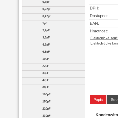
0,1µF
DPH:
0,22µF
Dostupnost:
0,47µF
EAN:
1µF
2,2µF
Hmotnost:
3,3µF
Elektronické sou
Elektrolytické ko
4,7µF
6,8µF
10µF
22µF
33µF
47µF
68µF
100µF
Popis
Souv
150µF
220µF
K
ondenzátor
330µF