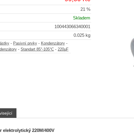
21 %
Skladem
100443066340001
0.025 kg
-
-
-
částky
Pasivní prvky
Kondenzátory
-
-
ndenzátory
Standart 85°-105°C
220µF
isející
 elektrolytický
220M/400V