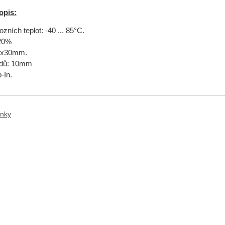
opis:
ních teplot: -40 ... 85°C.
±20%
0x30mm.
odů: 10mm
-In.
anky