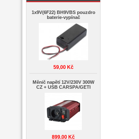
1x9V(6F22) BH9VBS pouzdro
baterie-vypínač
59,00 Kč
Měnič napětí 12V/230V 300W
CZ + USB CARSPA/GETI
899,00 Kč