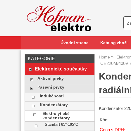
Úvodní strana
Katalog zboží
Home
Elektro
KATEGORIE
CE220M/400V 8
Elektronické součástky
Konden
Aktivní prvky
radiáln
Pasivní prvky
Indukčnosti
Kondenzátory
Kondenzátor 220
Elektrolytické
kondenzátory
Kód:
Standart 85°-105°C
Cena s DPH: