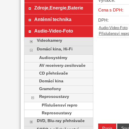
Výrobce:
Zdroje,Energie,Baterie
Cena s DPH:
Anténní technika
DPH:
Audio-Video-Foto
Audio-Video-Foto
Příslušensví repr
Videokamery
Domácí kina, Hi-Fi
Audiosystémy
AV receivery-zesilovače
CD přehrávače
Domácí kina
Gramofony
Reprosoustavy
Příslušensví repro
Reprosoustavy
DVD, Blu-ray přehrávače
Popis
Souv