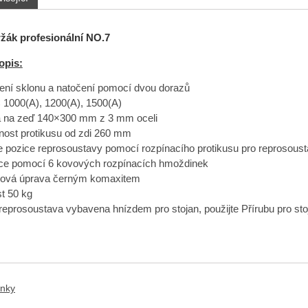
žák profesionální NO.7
opis:
ení sklonu a natočení pomocí dvou dorazů
 1000(A), 1200(A), 1500(A)
a na zeď 140×300 mm z 3 mm oceli
nost protikusu od zdi 260 mm
e pozice reprosoustavy pomocí rozpínacího protikusu pro reprosou
ace pomocí 6 kovových rozpínacích hmoždinek
hová úprava černým komaxitem
t 50 kg
i reprosoustava vybavena hnízdem pro stojan, použijte Přírubu pro st
anky