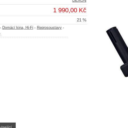
DEXON
1 990,00 Kč
21 %
-
-
-
Domácí kina, Hi-Fi
Reprosoustavy
o
isející