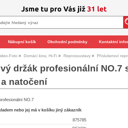
Nákupní košík
Obchodní podmínky
Kontaktní info
ideo-Foto
Domácí kina, Hi-Fi
Reprosoustavy
Příslušensví repr
vý držák profesionální NO.7 
 a natočení
profesionální NO.7
skladem nebo jej má v košíku jiný zákazník
875785