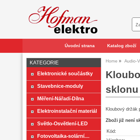
Úvodní strana
Katalog zboží
Home
Audio-V
KATEGORIE
Kloubo
Elektronické součástky
Stavebnice-moduly
sklonu
Měření-Nářadí-Dílna
Kloubový držák 
Elektroinstalační materiál
Zboži již není 
Světlo-Osvětlení-LED
Kód:
Fotovoltaika-solární....