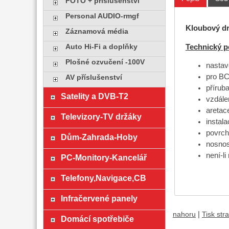
FOTO + příslušenství
Personal AUDIO-rmgf
Kloubový dr
Záznamová média
Technický p
Auto Hi-Fi a doplňky
Plošné ozvučení -100V
nastav
pro BC
AV příslušenství
přírub
Satelity a DVB-T2
vzdále
aretac
Televizory-TV držáky
instal
povrc
Dům-Zahrada-Hoby
nosnos
není-l
PC-Monitory-Kancelář
Telefony,Navigace,CB
Infračervené panely
|
nahoru
Tisk str
Domácí spotřebiče