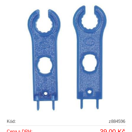
Kód:
z884596
39,00 Kč
Cena s DPH: