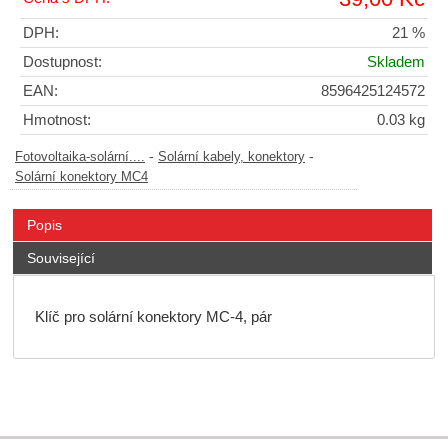
DPH:
21 %
Dostupnost:
Skladem
EAN:
8596425124572
Hmotnost:
0.03 kg
-
-
Fotovoltaika-solární....
Solární kabely, konektory
Solární konektory MC4
Popis
Související
Klíč pro solární konektory MC-4, pár