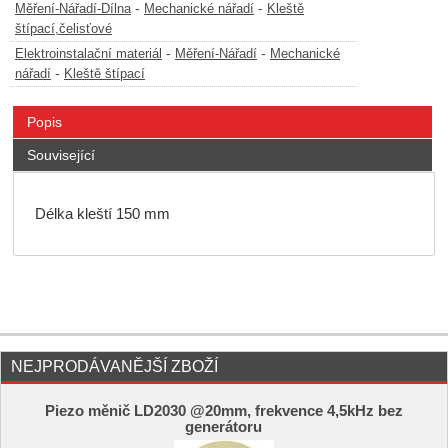
-
-
Měření-Nářadí-Dílna
Mechanické nářadí
Kleště
štípací,čelisťové
-
-
Elektroinstalační materiál
Měření-Nářadí
Mechanické
-
nářadí
Kleště štípací
Popis
Související
Délka kleští 150 mm
NEJPRODÁVANĚJŠÍ ZBOŽÍ
Piezo měnič LD2030 @20mm, frekvence 4,5kHz bez
generátoru