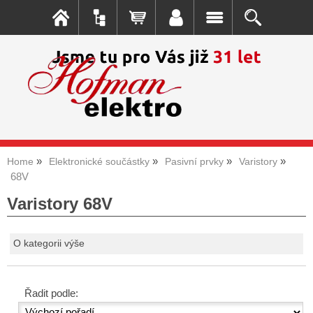
Home
Elektronické součástky
Pasivní prvky
Varistory
68V
Varistory 68V
O kategorii výše
Řadit podle: