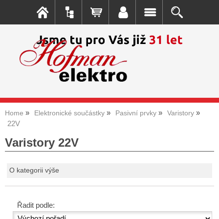
Home
Elektronické součástky
Pasivní prvky
Varistory
22V
Varistory 22V
O kategorii výše
Řadit podle: