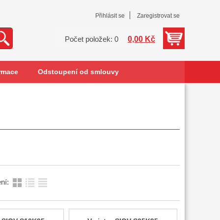
Přihlásit se
Zaregistrovat se
0,00 Kč
Počet položek: 0
rmace
Odstoupení od smlouvy
ní: