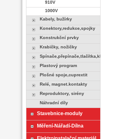
910V
1000V
Kabely, bužírky
Konektory,redukce,spojky
Konstrukční prvky
Krabičky, nožičky
Spínače,přepínače,tlačítka,klávesy
Plastový program
Plošné spoje,cuprextit
Relé, magnet.kontakty
Reproduktory, sirény
Náhradní díly
Stavebnice-moduly
Měření-Nářadí-Dílna
Elektroinstalační materiál