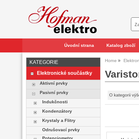
Úvodní strana
Katalog zboží
Home
Elektro
KATEGORIE
Varist
Elektronické součástky
Aktivní prvky
Pasivní prvky
O kategorii výš
Indukčnosti
Kondenzátory
Krystaly a Flitry
Odrušovací prvky
Potenciometry