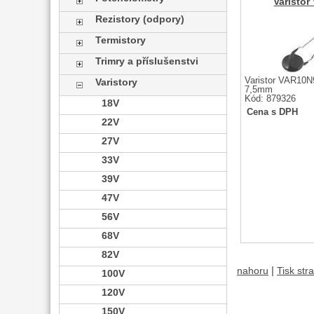
Varisto
Rezistory (odpory)
Termistory
Trimry a příslušenstvi
Varistor VAR10
Varistory
7,5mm
Kód: 879326
18V
Cena s DPH
22V
27V
33V
39V
47V
56V
68V
82V
|
nahoru
Tisk str
100V
120V
150V