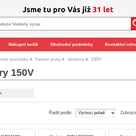
Nákupní košík
Obchodní podmínky
Kontaktní info
150V
nické součástky
Pasivní prvky
Varistory
ory 150V
e
Řadit podle:
Zobraze