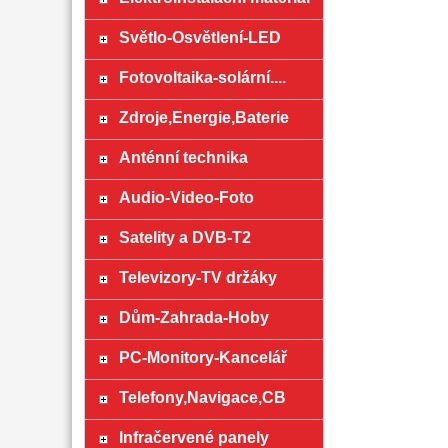
Světlo-Osvětlení-LED
Fotovoltaika-solární....
Zdroje,Energie,Baterie
Anténní technika
Audio-Video-Foto
Satelity a DVB-T2
Televizory-TV držáky
Dům-Zahrada-Hoby
PC-Monitory-Kancelář
Telefony,Navigace,CB
Infračervené panely