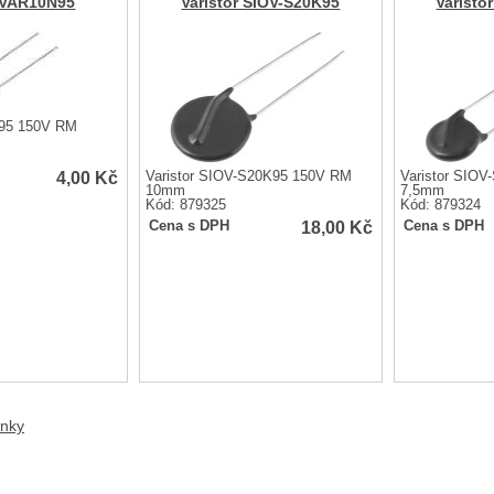
r VAR10N95
Varistor SIOV-S20K95
Varisto
N95 150V RM
4,00
Kč
Varistor SIOV-S20K95 150V RM
Varistor SIO
10mm
7,5mm
Kód: 879325
Kód: 879324
18,00
Kč
Cena s DPH
Cena s DPH
anky