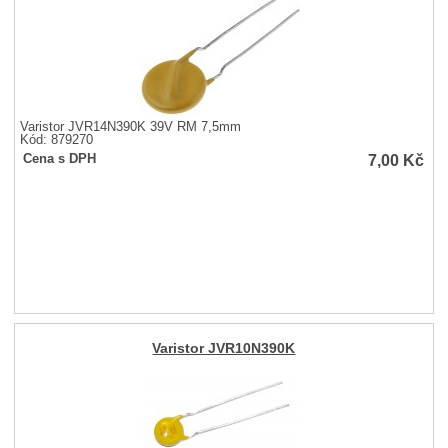
Varistor JVR14N390K 39V RM 7,5mm
Kód: 879270
7,00
Kč
Cena s DPH
Varistor JVR10N390K