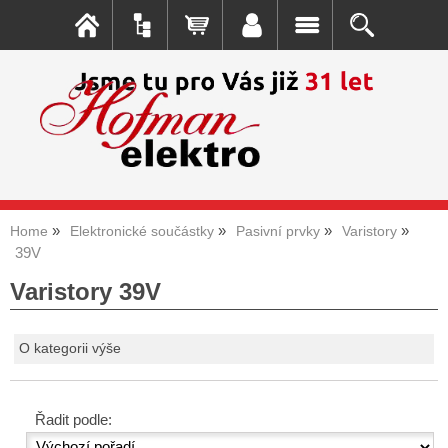
Home
Elektronické součástky
Pasivní prvky
Varistory
39V
Varistory 39V
O kategorii výše
Řadit podle: