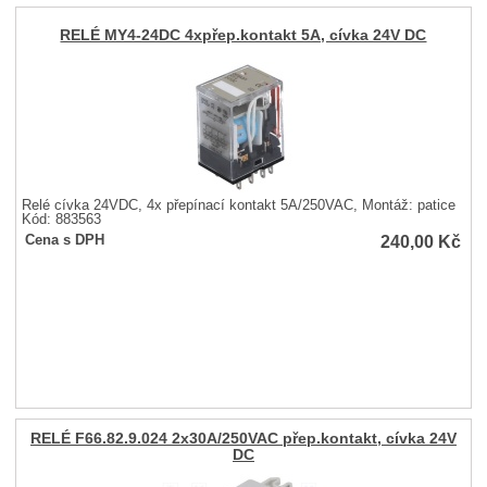
RELÉ MY4-24DC 4xpřep.kontakt 5A, cívka 24V DC
Relé cívka 24VDC, 4x přepínací kontakt 5A/250VAC, Montáž: patice
Kód: 883563
240,00
Kč
Cena s DPH
RELÉ F66.82.9.024 2x30A/250VAC přep.kontakt, cívka 24V
DC