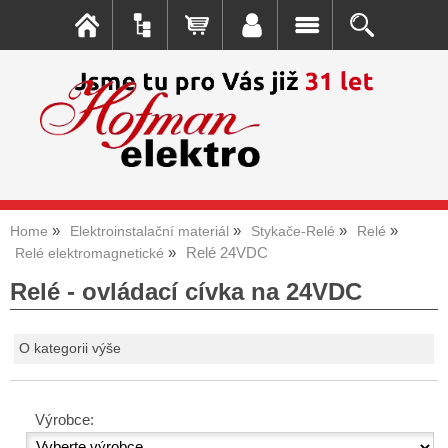
Home
Elektroinstalační materiál
Stykače-Relé
Relé
Relé 24VDC
Relé elektromagnetické
Relé - ovládací cívka na 24VDC
O kategorii výše
Výrobce: