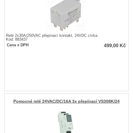
Relé 2x30A/250VAC přepínací kontakt, 24VDC cívka
Kód: 883437
499,00
Kč
Cena s DPH
Pomocné relé 24VAC/DC/16A 3x přepínací VS308K/24