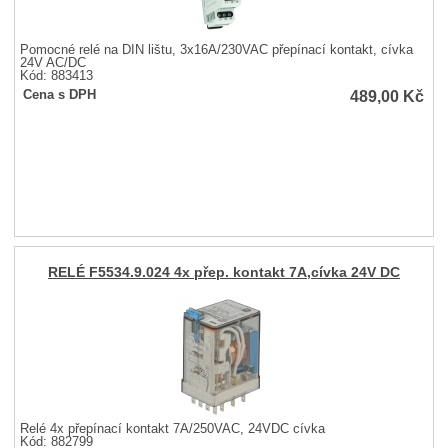
Pomocné relé na DIN lištu, 3x16A/230VAC přepínací kontakt, cívka
24V AC/DC
Kód: 883413
489,00
Kč
Cena s DPH
RELÉ F5534.9.024 4x přep. kontakt 7A,cívka 24V DC
Relé 4x přepínací kontakt 7A/250VAC, 24VDC cívka
Kód: 882799