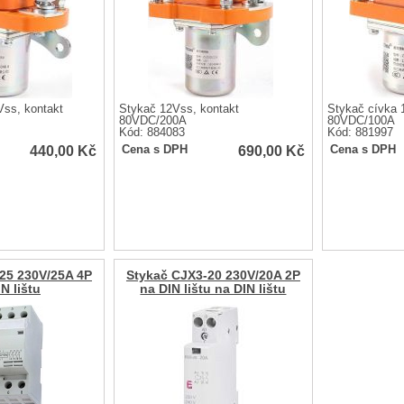
Vss, kontakt
Stykač 12Vss, kontakt
Stykač cívka 
80VDC/200A
80VDC/100A
Kód: 884083
Kód: 881997
440,00
Kč
690,00
Kč
Cena s DPH
Cena s DPH
25 230V/25A 4P
Stykač CJX3-20 230V/20A 2P
N lištu
na DIN lištu na DIN lištu