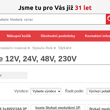
Nákupní košík
Obchodní podmínky
Kontaktní info
Stykače
nstalační materiál
Stykače-Relé
 12V, 24V, 48V, 230V
e
Výrobce:
Řadit podle:
kopie Stykač modulární 1P,
8 3x400V/18A 3P
Stykač modul