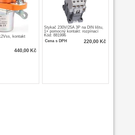
Stykač 230V/25A 3P na DIN lištu,
1× pomocný kontakt: rozpínací
Kód: 881996
12Vss, kontakt
220,00
Kč
Cena s DPH
440,00
Kč