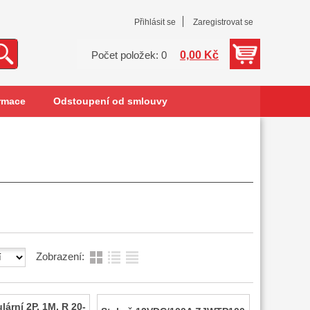
Přihlásit se
Zaregistrovat se
0,00 Kč
Počet položek: 0
rmace
Odstoupení od smlouvy
Zobrazení:
ární 2P, 1M, R 20-