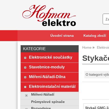
Úvodní strana
Katalog zboží
Home
Elektroi
KATEGORIE
Stykače
Elektronické součástky
Stavebnice-moduly
O kategorii výš
Měření-Nářadí-Dílna
Elektroinstalační materiál
Měření-Nářadí
Průmyslové spínače
Stykač GMC-1
Rozvodnice