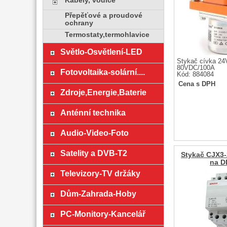
Kabely, vodiče
Přepěťové a proudové
ochrany
Termostaty,termohlavice
Světlo-Osvětlení-LED
Stykač cívka 24
80VDC/100A
Fotovoltaika-solární....
Kód: 884084
Cena s DPH
Zdroje,Energie,Baterie
Anténní technika
Audio-Video-Foto
Satelity a DVB-T2
Stykač CJX3-
na DI
Televizory-TV držáky
Dům-Zahrada-Hoby
PC-Monitory-Kancelář