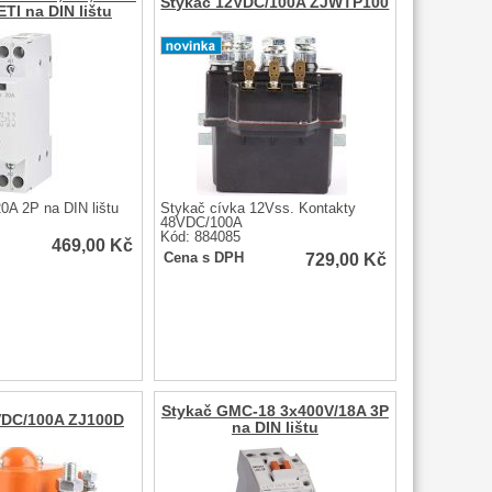
Stykač 12VDC/100A ZJWTP100
ETI na DIN lištu
0A 2P na DIN lištu
Stykač cívka 12Vss. Kontakty
48VDC/100A
Kód: 884085
469,00
Kč
729,00
Kč
Cena s DPH
Stykač GMC-18 3x400V/18A 3P
VDC/100A ZJ100D
na DIN lištu