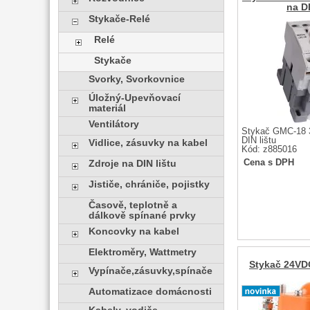
na DI
Stykače-Relé
Relé
Stykače
Svorky, Svorkovnice
Úložný-Upevňovací
materiál
Ventilátory
Stykač GMC-18 
DIN lištu
Vidlice, zásuvky na kabel
Kód: z885016
Cena s DPH
Zdroje na DIN lištu
Jističe, chrániče, pojistky
Časově, teplotně a
dálkově spínané prvky
Koncovky na kabel
Elektroměry, Wattmetry
Stykač 24VD
Vypínače,zásuvky,spínače
Automatizace domácnosti