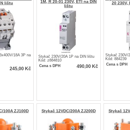
1M, R 20-01 230V, ETI na DIN
N lištu
20 230V, 
lištu
3x400V/18A 3P na
Stykač 230V/2
Stykač 230V/20A 1P na DIN lištu
Kód: 884239
Kód: z884810
Cena s DPH
490,00
Kč
Cena s DPH
245,00
Kč
C/100A ZJ100D
Stykač 12VDC/200A ZJ200D
Stykač 12