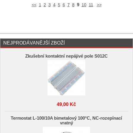
9
<<
1
2
3
4
5
6
7
8
10
11
>>
NEJPRODÁVANĚJŠÍ ZBOŽÍ
Zkušební kontaktní nepájivé pole S012C
49,00 Kč
Termostat L-100/10A bimetalový 100°C, NC-rozepínací
vratný