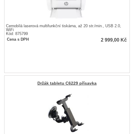
Černobílá laserová multifunkční tiskárna, až 20 str./min., USB 2.0,
WiFi
Kód: 875799
2 999,00
Kč
Cena s DPH
Držák tabletu C6229 přísavka