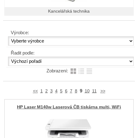
Kancelářská technika
Výrobce:
Řadit podle:
Zobrazení:
9
<<
1
2
3
4
5
6
7
8
10
11
>>
HP Laser M140w Laserová ČB tiskárna multi, WiFi