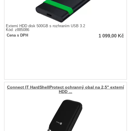
Externí HDD disk 500GB s rozhraním USB 3.2
Kód: z885086
1 099,00
Kč
Cena s DPH
Connect IT HardShellProtect ochranný obal na 2,5" externí
HDD ...