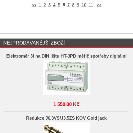
6
<<
1
2
3
4
5
7
8
9
10
11
>>
NEJPRODÁVANĚJŠÍ ZBOŽÍ
Elektroměr 3f na DIN lištu HT-3PD měřič spotřeby digitální
1 550,00 Kč
Redukce J6,3VS/J3,5ZS KOV Gold jack