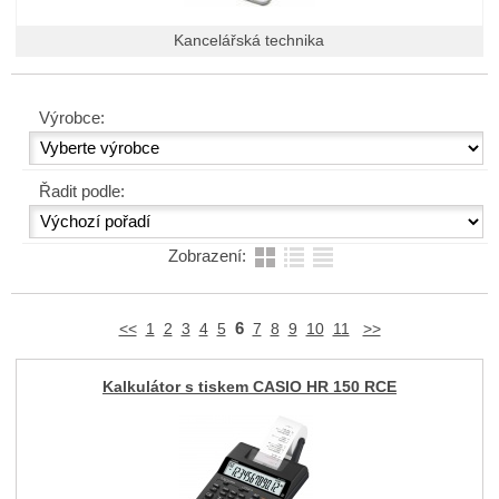
Kancelářská technika
Výrobce:
Řadit podle:
Zobrazení:
6
<<
1
2
3
4
5
7
8
9
10
11
>>
Kalkulátor s tiskem CASIO HR 150 RCE