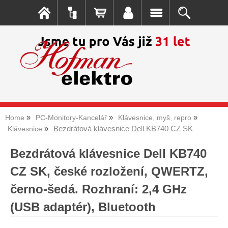
Home
PC-Monitory-Kancelář
Klávesnice, myš, repro
Bezdrátová klávesnice Dell KB740 CZ SK
Klávesnice
Bezdrátová klávesnice Dell KB740
CZ SK, české rozložení, QWERTZ,
černo-šedá. Rozhraní: 2,4 GHz
(USB adaptér), Bluetooth