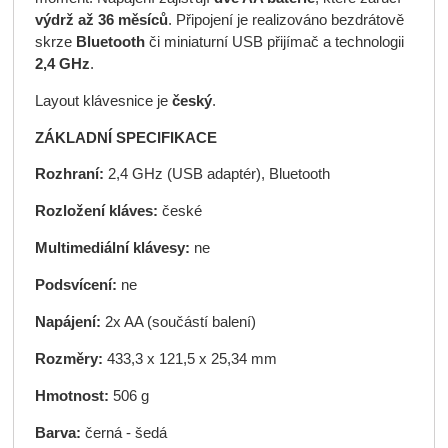
výdrž až 36 měsíců
. Připojení je realizováno bezdrátově
skrze
Bluetooth
či miniaturní USB přijímač a technologii
2,4 GHz
.
Layout klávesnice je
český
.
ZÁKLADNÍ SPECIFIKACE
Rozhraní:
2,4 GHz (USB adaptér), Bluetooth
Rozložení kláves:
české
Multimediální klávesy:
ne
Podsvícení:
ne
Napájení:
2x AA (součástí balení)
Rozměry:
433,3 x 121,5 x 25,34 mm
Hmotnost:
506 g
Barva:
černá - šedá