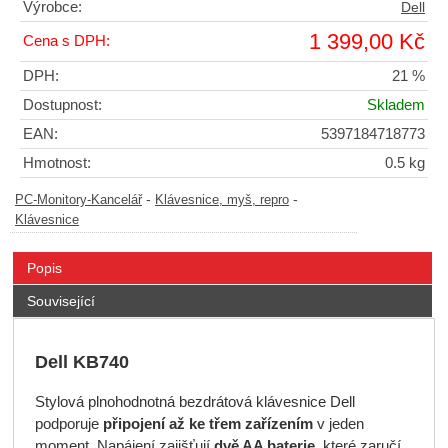
Výrobce:
Dell
1 399,00 Kč
Cena s DPH:
DPH:
21 %
Dostupnost:
Skladem
EAN:
5397184718773
Hmotnost:
0.5 kg
-
-
PC-Monitory-Kancelář
Klávesnice, myš, repro
Klávesnice
Popis
Související
Dell KB740
Stylová plnohodnotná bezdrátová klávesnice Dell
podporuje
připojení až ke třem zařízením
v jeden
moment. Napájení zajišťují
dvě AA baterie
, které zaručí