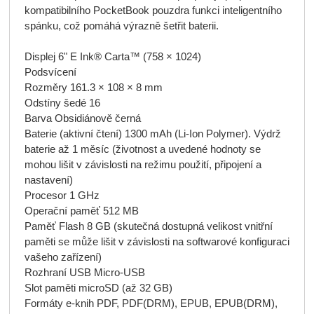
kompatibilního PocketBook pouzdra funkci inteligentního
spánku, což pomáhá výrazně šetřit baterii.
Displej 6" E Ink® Carta™ (758 × 1024)
Podsvícení
Rozměry 161.3 × 108 × 8 mm
Odstíny šedé 16
Barva Obsidiánově černá
Baterie (aktivní čtení) 1300 mAh (Li-Ion Polymer). Výdrž
baterie až 1 měsíc (životnost a uvedené hodnoty se
mohou lišit v závislosti na režimu použití, připojení a
nastavení)
Procesor 1 GHz
Operační paměť 512 MB
Paměť Flash 8 GB (skutečná dostupná velikost vnitřní
paměti se může lišit v závislosti na softwarové konfiguraci
vašeho zařízení)
Rozhraní USB Micro-USB
Slot paměti microSD (až 32 GB)
Formáty e-knih PDF, PDF(DRM), EPUB, EPUB(DRM),