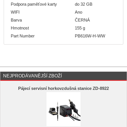
Podpora paměťové karty
do 32 GB
WIFI
Ano
Barva
ČERNÁ
Hmotnost
155 g
Part Number
PB616W-H-WW
NEJPRODÁVANĚJŠÍ ZBOŽÍ
Pájecí servisní horkovzdušná stanice ZD-8922