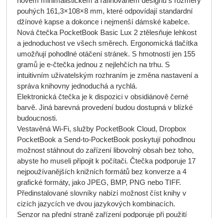
novém minimalistickém a rafinovaném designu s rozměry
pouhých 161,3×108×8 mm, které odpovídají standardní
džínové kapse a dokonce i nejmenší dámské kabelce.
Nová čtečka PocketBook Basic Lux 2 ztělesňuje lehkost
a jednoduchost ve všech směrech. Ergonomická tlačítka
umožňují pohodlné otáčení stránek. S hmotností jen 155
gramů je e-čtečka jednou z nejlehčích na trhu. S
intuitivním uživatelským rozhraním je změna nastavení a
správa knihovny jednoduchá a rychlá.
Elektronická čtečka je k dispozici v obsidiánově černé
barvě. Jiná barevná provedení budou dostupná v blízké
budoucnosti.
Vestavěná Wi-Fi, služby PocketBook Cloud, Dropbox
PocketBook a Send-to-PocketBook poskytují pohodlnou
možnost stáhnout do zařízení libovolný obsah bez toho,
abyste ho museli připojit k počítači. Čtečka podporuje 17
nejpoužívanějších knižních formátů bez konverze a 4
grafické formáty, jako JPEG, BMP, PNG nebo TIFF.
Předinstalované slovníky nabízí možnost číst knihy v
cizích jazycích ve dvou jazykových kombinacích.
Senzor na přední straně zařízení podporuje při použití