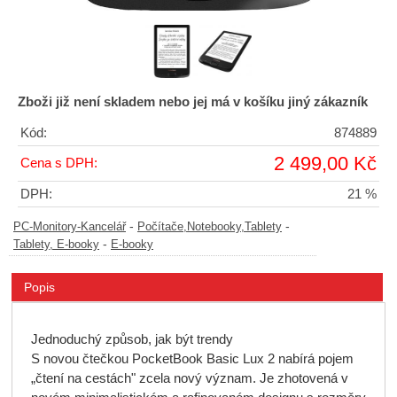
Zboži již není skladem nebo jej má v košíku jiný zákazník
Kód:
874889
2 499,00 Kč
Cena s DPH:
DPH:
21 %
-
-
PC-Monitory-Kancelář
Počítače,Notebooky,Tablety
-
Tablety, E-booky
E-booky
Popis
Jednoduchý způsob, jak být trendy
S novou čtečkou PocketBook Basic Lux 2 nabírá pojem
„čtení na cestách" zcela nový význam. Je zhotovená v