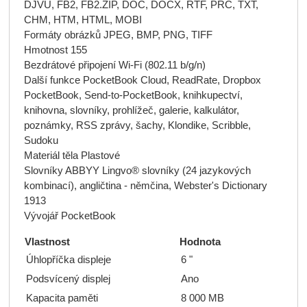
DJVU, FB2, FB2.ZIP, DOC, DOCX, RTF, PRC, TXT,
CHM, HTM, HTML, MOBI
Formáty obrázků JPEG, BMP, PNG, TIFF
Hmotnost 155
Bezdrátové připojení Wi-Fi (802.11 b/g/n)
Další funkce PocketBook Cloud, ReadRate, Dropbox
PocketBook, Send-to-PocketBook, knihkupectví,
knihovna, slovníky, prohlížeč, galerie, kalkulátor,
poznámky, RSS zprávy, šachy, Klondike, Scribble,
Sudoku
Materiál těla Plastové
Slovníky ABBYY Lingvo® slovníky (24 jazykových
kombinací), angličtina - němčina, Webster's Dictionary
1913
Vývojář PocketBook
Vlastnost
Hodnota
Úhlopříčka displeje
6 "
Podsvícený displej
Ano
Kapacita paměti
8 000 MB