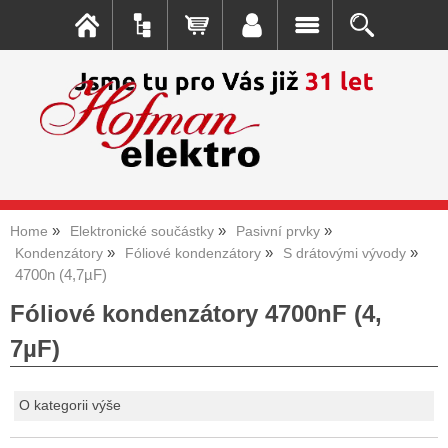
Home
Elektronické součástky
Pasivní prvky
Kondenzátory
Fóliové kondenzátory
S drátovými vývody
4700n (4,7µF)
Fóliové kondenzátory 4700nF (4,
7µF)
O kategorii výše