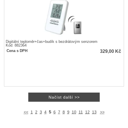
Digitální teploměr+čas+budík s bezdrátovým senzorem
Kód: 882364
329,00
Kč
Cena s DPH
5
<<
1
2
3
4
6
7
8
9
10
11
12
13
>>