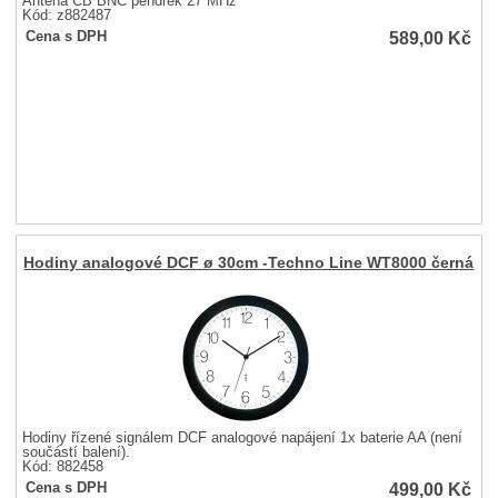
Anténa CB BNC pendrek 27 MHz
Kód: z882487
589,00
Kč
Cena s DPH
Hodiny analogové DCF ø 30cm -Techno Line WT8000 černá
Hodiny řízené signálem DCF analogové napájení 1x baterie AA (není
součástí balení).
Kód: 882458
499,00
Kč
Cena s DPH