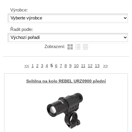
Výrobce:
Řadit podle:
Zobrazení:
5
<<
1
2
3
4
6
7
8
9
10
11
12
13
>>
Svítilna na kolo REBEL URZ0900 přední