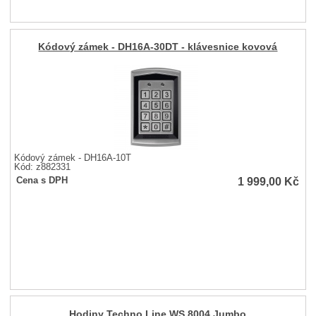
Kódový zámek - DH16A-30DT - klávesnice kovová
Kódový zámek - DH16A-10T
Kód: z882331
1 999,00
Kč
Cena s DPH
Hodiny Techno Line WS 8004 Jumbo