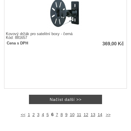
Kovový držák pro satelitní boxy - černá
Kód: 881657
369,00
Kč
Cena s DPH
6
<<
1
2
3
4
5
7
8
9
10
11
12
13
14
>>