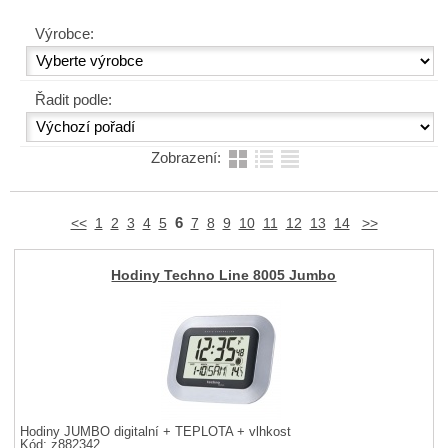
Výrobce:
Řadit podle:
Zobrazení:
6
<<
1
2
3
4
5
7
8
9
10
11
12
13
14
>>
Hodiny Techno Line 8005 Jumbo
Hodiny JUMBO digitalní + TEPLOTA + vlhkost
Kód: z882342