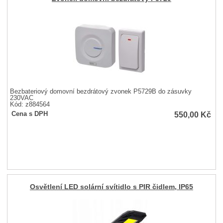
Bezbateriový domovní bezdrátový zvonek P5729B do zásuvky
230VAC
Kód: z884564
550,00
Kč
Cena s DPH
Osvětlení LED solární svítidlo s PIR čidlem, IP65