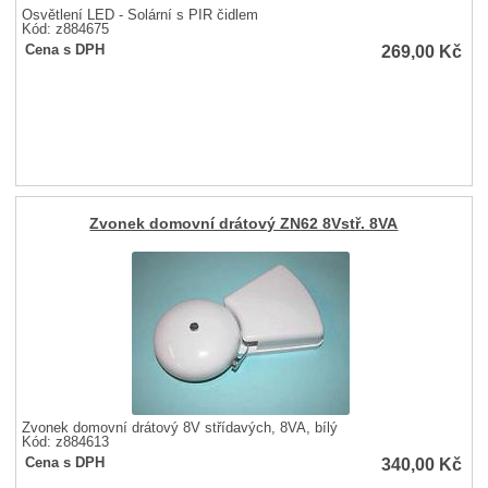
Osvětlení LED - Solární s PIR čidlem
Kód: z884675
269,00
Kč
Cena s DPH
Zvonek domovní drátový ZN62 8Vstř. 8VA
Zvonek domovní drátový 8V střídavých, 8VA, bílý
Kód: z884613
340,00
Kč
Cena s DPH