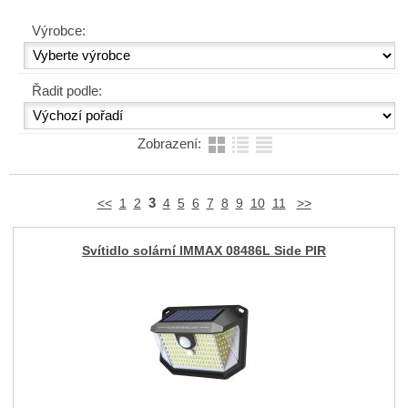
Výrobce:
Řadit podle:
Zobrazení:
3
<<
1
2
4
5
6
7
8
9
10
11
>>
Svítidlo solární IMMAX 08486L Side PIR