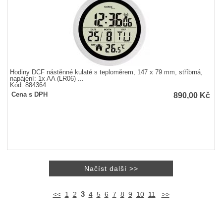
Hodiny DCF nástěnné kulaté s teploměrem, 147 x 79 mm, stříbrná,
napájení: 1x AA (LR06) ...
Kód: 884364
890,00
Kč
Cena s DPH
3
<<
1
2
4
5
6
7
8
9
10
11
>>