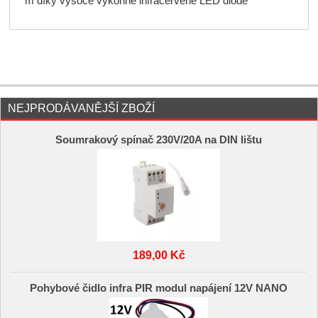
m díky vysoce výkonné infračervené LED diodě
NEJPRODÁVANĚJŠÍ ZBOŽÍ
Soumrakový spínač 230V/20A na DIN lištu
189,00 Kč
Pohybové čidlo infra PIR modul napájení 12V NANO