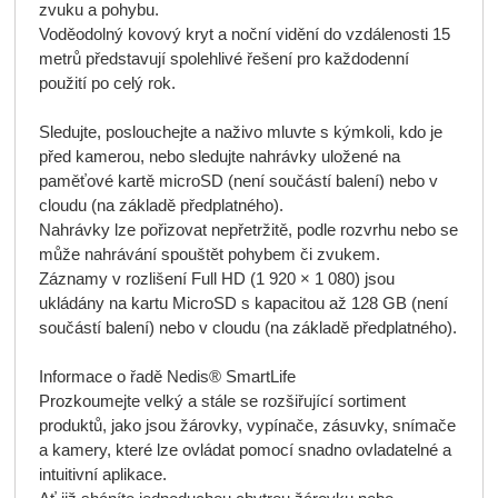
zvuku a pohybu.
Voděodolný kovový kryt a noční vidění do vzdálenosti 15
metrů představují spolehlivé řešení pro každodenní
použití po celý rok.
Sledujte, poslouchejte a naživo mluvte s kýmkoli, kdo je
před kamerou, nebo sledujte nahrávky uložené na
paměťové kartě microSD (není součástí balení) nebo v
cloudu (na základě předplatného).
Nahrávky lze pořizovat nepřetržitě, podle rozvrhu nebo se
může nahrávání spouštět pohybem či zvukem.
Záznamy v rozlišení Full HD (1 920 × 1 080) jsou
ukládány na kartu MicroSD s kapacitou až 128 GB (není
součástí balení) nebo v cloudu (na základě předplatného).
Informace o řadě Nedis® SmartLife
Prozkoumejte velký a stále se rozšiřující sortiment
produktů, jako jsou žárovky, vypínače, zásuvky, snímače
a kamery, které lze ovládat pomocí snadno ovladatelné a
intuitivní aplikace.