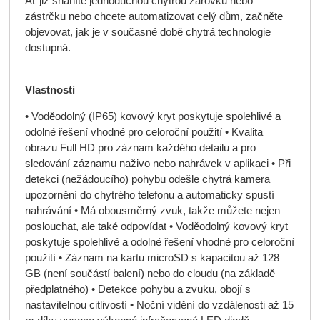
Ať již sháníte jednoduchou chytrou žárovku nebo
zástrčku nebo chcete automatizovat celý dům, začněte
objevovat, jak je v současné době chytrá technologie
dostupná.
Vlastnosti
• Voděodolný (IP65) kovový kryt poskytuje spolehlivé a
odolné řešení vhodné pro celoroční použití • Kvalita
obrazu Full HD pro záznam každého detailu a pro
sledování záznamu naživo nebo nahrávek v aplikaci • Při
detekci (nežádoucího) pohybu odešle chytrá kamera
upozornění do chytrého telefonu a automaticky spustí
nahrávání • Má obousměrný zvuk, takže můžete nejen
poslouchat, ale také odpovídat • Voděodolný kovový kryt
poskytuje spolehlivé a odolné řešení vhodné pro celoroční
použití • Záznam na kartu microSD s kapacitou až 128
GB (není součástí balení) nebo do cloudu (na základě
předplatného) • Detekce pohybu a zvuku, obojí s
nastavitelnou citlivostí • Noční vidění do vzdálenosti až 15