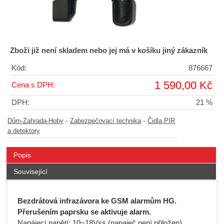
Zboži již není skladem nebo jej má v košíku jiný zákazník
Kód:
876667
1 590,00 Kč
Cena s DPH:
DPH:
21 %
-
-
Dům-Zahrada-Hoby
Zabezpečovací technika
Čidla,PIR
a detektory
Popis
Související
Bezdrátová infrazávora ke GSM alarmům HG.
Přerušením paprsku se aktivuje alarm.
Napájecí napětí: 10~18Vss (napaječ není přiložen)