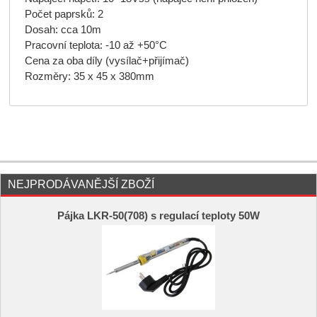
Počet paprsků: 2
Dosah: cca 10m
Pracovní teplota: -10 až +50°C
Cena za oba díly (vysílač+přijímač)
Rozměry: 35 x 45 x 380mm
NEJPRODÁVANĚJŠÍ ZBOŽÍ
Pájka LKR-50(708) s regulací teploty 50W