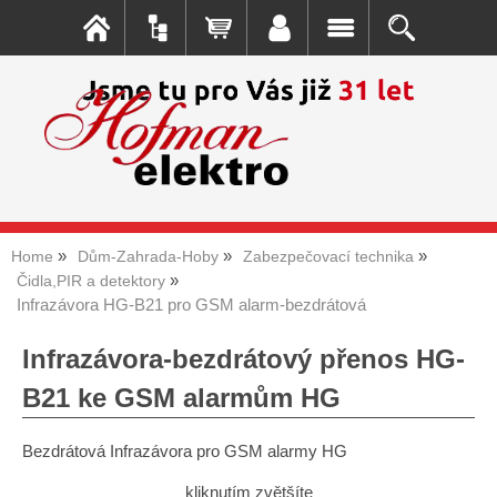
Home
Dům-Zahrada-Hoby
Zabezpečovací technika
Čidla,PIR a detektory
Infrazávora HG-B21 pro GSM alarm-bezdrátová
Infrazávora-bezdrátový přenos HG-
B21 ke GSM alarmům HG
Bezdrátová Infrazávora pro GSM alarmy HG
kliknutím zvětšíte