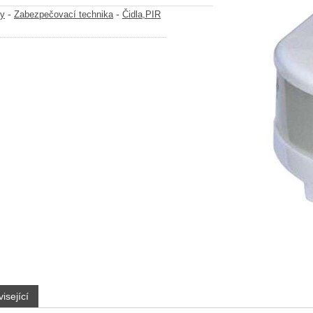
-
-
y
Zabezpečovací technika
Čidla,PIR
isející