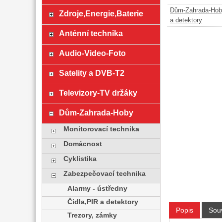
Dům-Zahrada-Hob
Zdroje,Energie,Baterie
a detektory
Anténní technika
Audio-Video-Foto
Satelity a DVB-T2
Televizory-TV držáky
Dům-Zahrada-Hoby
Monitorovací technika
Domácnost
Cyklistika
Zabezpečovací technika
Alarmy - ústředny
Čidla,PIR a detektory
Popis
Souv
Trezory, zámky