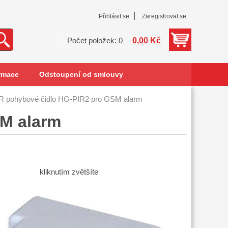
Přihlásit se
Zaregistrovat se
0,00 Kč
Počet položek: 0
rmace
Odstoupení od smlouvy
R pohybové čidlo HG-PIR2 pro GSM alarm
SM alarm
kliknutím zvětšíte