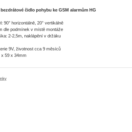
 bezdrátové čidlo pohybu ke GSM alarmům HG
: 90° horizontálně, 20° vertikálně
m dle podmínek v místě montáže
ka: 2-2,5m, naklápění v držáku
terie 9V, životnost cca 9 měsíců
 x 59 x 34mm
anky