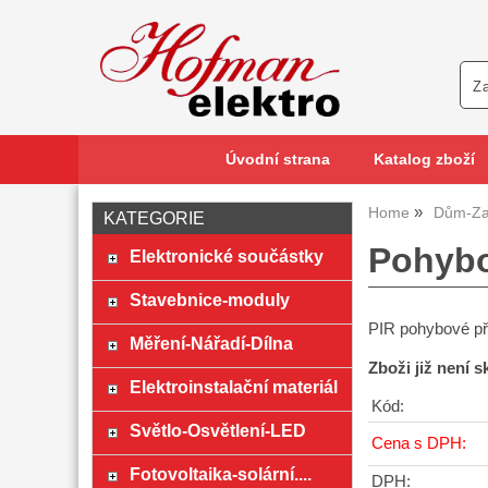
Úvodní strana
Katalog zboží
Home
Dům-Za
KATEGORIE
Pohybo
Elektronické součástky
Stavebnice-moduly
PIR pohybové př
Měření-Nářadí-Dílna
Zboži již není 
Elektroinstalační materiál
Kód:
Světlo-Osvětlení-LED
Cena s DPH:
Fotovoltaika-solární....
DPH: