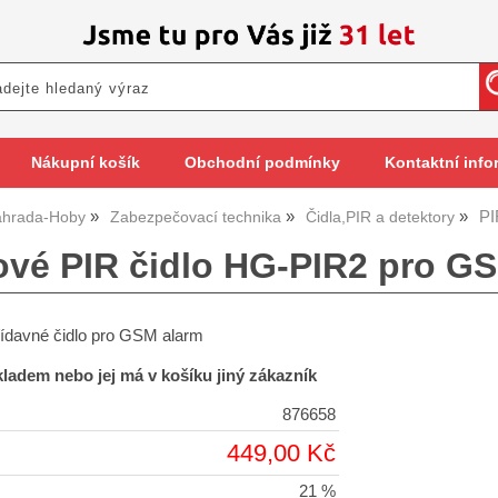
Nákupní košík
Obchodní podmínky
Kontaktní info
PI
hrada-Hoby
Zabezpečovací technika
Čidla,PIR a detektory
vé PIR čidlo HG-PIR2 pro G
ídavné čidlo pro GSM alarm
skladem nebo jej má v košíku jiný zákazník
876658
449,00 Kč
21 %