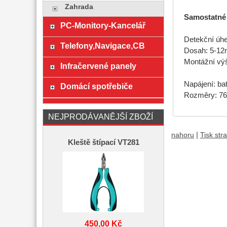
Zahrada
Samostatné
PC-Monitory-Kancelář
Detekční úhel
Telefony,Navigace,CB
Dosah: 5-12
Montážní výš
Infračervené panely
Napájení: ba
Domácí spotřebiče
Rozměry: 76
NEJPRODÁVANĚJŠÍ ZBOŽÍ
|
nahoru
Tisk str
Kleště štípací VT281
450,00 Kč