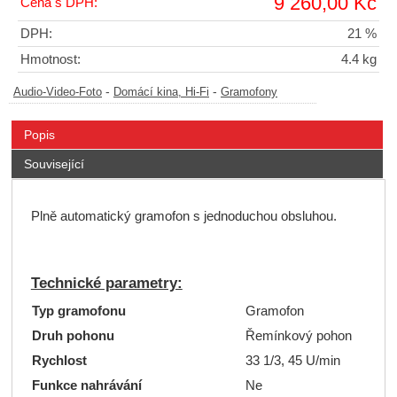
9 260,00 Kč
Cena s DPH:
DPH:
21 %
Hmotnost:
4.4 kg
-
-
Audio-Video-Foto
Domácí kina, Hi-Fi
Gramofony
Popis
Související
Plně automatický gramofon s jednoduchou obsluhou.
Technické parametry:
Typ gramofonu
Gramofon
Druh pohonu
Řemínkový pohon
Rychlost
33 1/3, 45 U/min
Funkce nahrávání
Ne