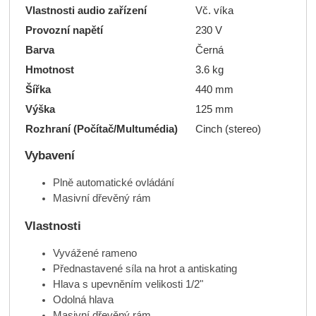
Vlastnosti audio zařízení
Vč. víka
Provozní napětí
230 V
Barva
Černá
Hmotnost
3.6 kg
Šířka
440 mm
Výška
125 mm
Rozhraní (Počítač/Multumédia)
Cinch (stereo)
Vybavení
Plně automatické ovládání
Masivní dřevěný rám
Vlastnosti
Vyvážené rameno
Přednastavené síla na hrot a antiskating
Hlava s upevněním velikosti 1/2"
Odolná hlava
Masivní dřevěný rám