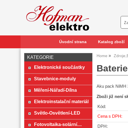
Úvodní strana
Katalog zboží
Home
Zdroje,
KATEGORIE
Bateri
Elektronické součástky
Stavebnice-moduly
Aku pack NiMH
Měření-Nářadí-Dílna
Zboži již není 
Elektroinstalační materiál
Kód:
Světlo-Osvětlení-LED
Cena s DPH:
Fotovoltaika-solární....
DPH: