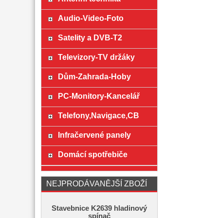
Audio-Video-Foto
Satelity a DVB-T2
Televizory-TV držáky
Dům-Zahrada-Hoby
PC-Monitory-Kancelář
Telefony,Navigace,CB
Infračervené panely
Domácí spotřebiče
NEJPRODÁVANĚJŠÍ ZBOŽÍ
Stavebnice K2639 hladinový
spínač