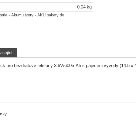
0.04 kg
-
-
terie
Akumulátory
AKU pakety do
isející
k pro bezdrátové telefony 3,6V/600mAh s pájecími vývody (14.5 x 
anky