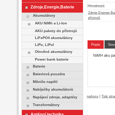
Hmotnost:
Zdroje,Energie,Baterie
Zdroje,Energie,Ba
Akumulátory
přístrojů
AKU NiMh a Li-Ion
AKU pakety do přístrojů
LiFePO4 akumulátory
Popis
Souv
LiPo, LiPol
Olověné akumulátory
NiMH aku pac
Power bank baterie
Baterie
Bateriová pouzdra
Měniče napětí
Nabíječky akumulátorů
|
nahoru
Tisk str
Napájecí zdroje, adaptéry
Transformátory
Anténní technika