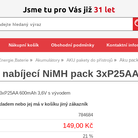
Nákupní košík
Obchodní podmínky
Kontaktní info
Aku pac
Energie,Baterie
Akumulátory
AKU pakety do přístrojů
e nabíjecí NiMH pack 3xP25A
 3xP25AA 600mAh 3,6V s vývodem
skladem nebo jej má v košíku jiný zákazník
784684
149,00 Kč
21 %