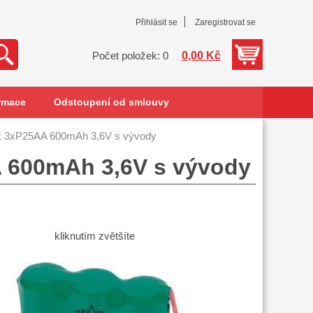
Přihlásit se
Zaregistrovat se
0,00 Kč
Počet položek: 0
rmace
Odstoupení od smlouvy
k 3xP25AA 600mAh 3,6V s vývody
A 600mAh 3,6V s vývody
kliknutím zvětšíte