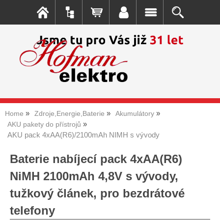
Home
Zdroje,Energie,Baterie
Akumulátory
AKU pakety do přístrojů
AKU pack 4xAA(R6)/2100mAh NIMH s vývody
Baterie nabíjecí pack 4xAA(R6)
NiMH 2100mAh 4,8V s vývody,
tužkový článek, pro bezdrátové
telefony