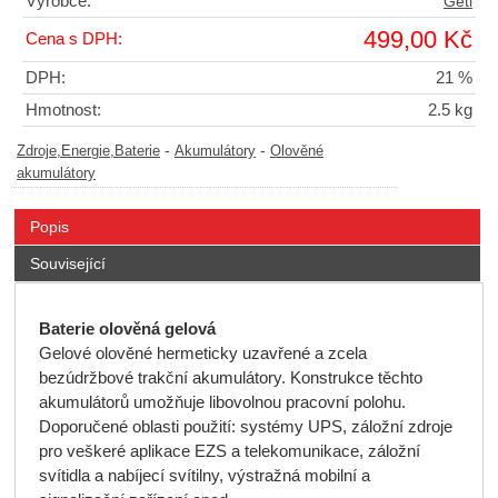
Výrobce:
Geti
499,00 Kč
Cena s DPH:
DPH:
21 %
Hmotnost:
2.5 kg
-
-
Zdroje,Energie,Baterie
Akumulátory
Olověné
akumulátory
Popis
Související
Baterie olověná gelová
Gelové olověné hermeticky uzavřené a zcela
bezúdržbové trakční akumulátory. Konstrukce těchto
akumulátorů umožňuje libovolnou pracovní polohu.
Doporučené oblasti použití: systémy UPS, záložní zdroje
pro veškeré aplikace EZS a telekomunikace, záložní
svítidla a nabíjecí svítilny, výstražná mobilní a