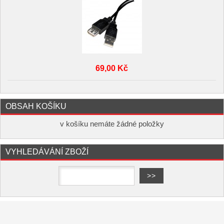
69,00 Kč
OBSAH KOŠÍKU
v košíku nemáte žádné položky
VYHLEDÁVÁNÍ ZBOŽÍ
Copyright ©
,
provozováno na
www.elektro-hofman.cz
systému
a
Shop5.cz
tvorba e-shopu
pronájem e-shopu