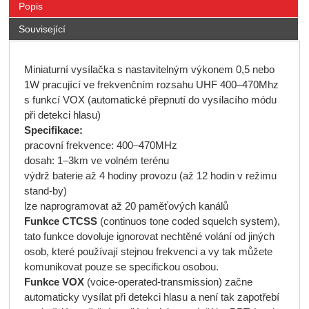
Popis
Související
Miniaturní vysílačka s nastavitelným výkonem 0,5 nebo
1W pracující ve frekvenčním rozsahu UHF 400–470Mhz
s funkcí VOX (automatické přepnutí do vysílacího módu
při detekci hlasu)
Specifikace:
pracovní frekvence: 400–470MHz
dosah: 1–3km ve volném terénu
výdrž baterie až 4 hodiny provozu (až 12 hodin v režimu
stand-by)
lze naprogramovat až 20 paměťových kanálů
Funkce CTCSS
(continuos tone coded squelch system),
tato funkce dovoluje ignorovat nechtěné volání od jiných
osob, které používají stejnou frekvenci a vy tak můžete
komunikovat pouze se specifickou osobou.
Funkce VOX
(voice-operated-transmission) začne
automaticky vysílat při detekci hlasu a není tak zapotřebí