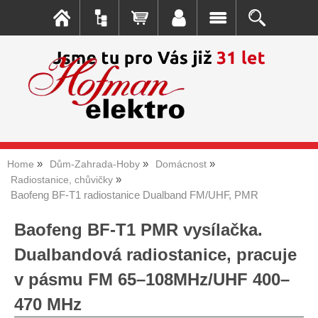
Home
Dům-Zahrada-Hoby
Domácnost
Radiostanice, chůvičky
Baofeng BF-T1 radiostanice Dualband FM/UHF, PMR
Baofeng BF-T1 PMR vysílačka.
Dualbandová radiostanice, pracuje
v pásmu FM 65–108MHz/UHF 400–
470 MHz