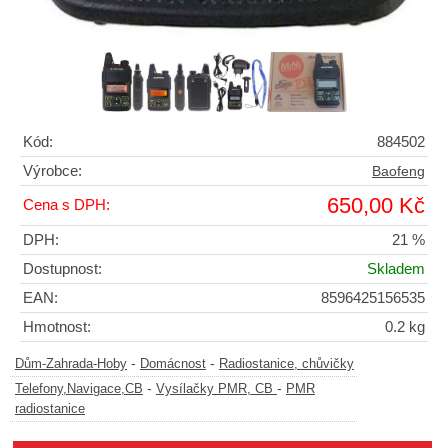
Kód:
884502
Výrobce:
Baofeng
650,00 Kč
Cena s DPH:
DPH:
21 %
Dostupnost:
Skladem
EAN:
8596425156535
Hmotnost:
0.2 kg
-
-
Dům-Zahrada-Hoby
Domácnost
Radiostanice, chůvičky
-
-
Telefony,Navigace,CB
Vysílačky PMR, CB
PMR
radiostanice