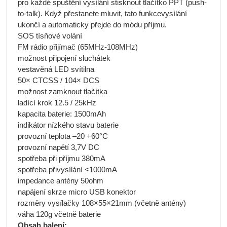
pro každé spuštění vysílání stisknout tlačítko PPT (push-
to-talk). Když přestanete mluvit, tato funkcevysílání
ukončí a automaticky přejde do módu příjmu.
SOS tísňové volání
FM rádio přijímač (65MHz-108MHz)
možnost připojení sluchátek
vestavěná LED svítilna
50× CTCSS / 104× DCS
možnost zamknout tlačítka
ladící krok 12.5 / 25kHz
kapacita baterie: 1500mAh
indikátor nízkého stavu baterie
provozní teplota –20 +60°C
provozní napětí 3,7V DC
spotřeba při příjmu 380mA
spotřeba přivysílání <1000mA
impedance antény 50ohm
napájení skrze micro USB konektor
rozměry vysílačky 108×55×21mm (včetně antény)
váha 120g včetně baterie
Obsah balení: