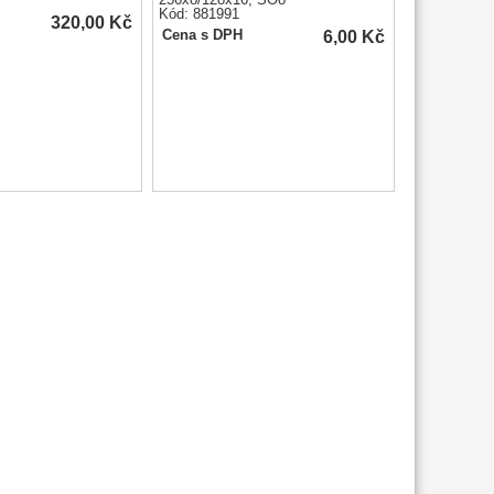
256x8/128x16, SO8
Kód: 881991
320,00
Kč
6,00
Kč
Cena s DPH