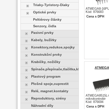
Triaky-Tyristory-Diaky
ATMEGA8-16PU, 
Kód: 876683
Optické prvky
Cena s DPH
Peltiérovy články
Senzory, čidla
Pasivní prvky
Kabely, bužírky
Konektory,redukce,spojky
Konstrukční prvky
Krabičky, nožičky
ATMEGA
Spínače,přepínače,tlačítka,klávesy
Plastový program
Plošné spoje,cuprextit
Relé, magnet.kontakty
ATMEGA8515L-
Reproduktory, sirény
mikrokontrolér
Kód: 876694
Náhradní díly
Cena s DPH