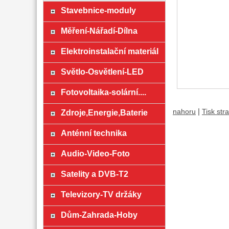
Stavebnice-moduly
Měření-Nářadí-Dílna
Elektroinstalační materiál
Světlo-Osvětlení-LED
Fotovoltaika-solární....
|
nahoru
Tisk str
Zdroje,Energie,Baterie
Anténní technika
Audio-Video-Foto
Satelity a DVB-T2
Televizory-TV držáky
Dům-Zahrada-Hoby