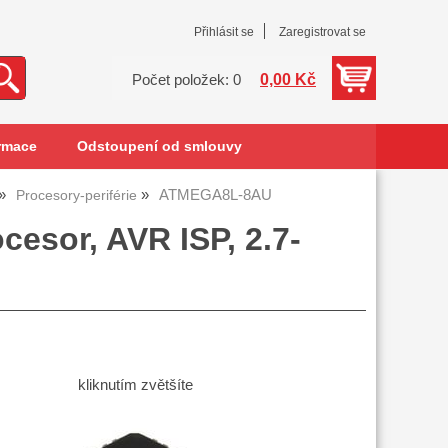
Přihlásit se
Zaregistrovat se
0,00 Kč
Počet položek: 0
rmace
Odstoupení od smlouvy
ATMEGA8L-8AU
Procesory-periférie
esor, AVR ISP, 2.7-
kliknutím zvětšíte