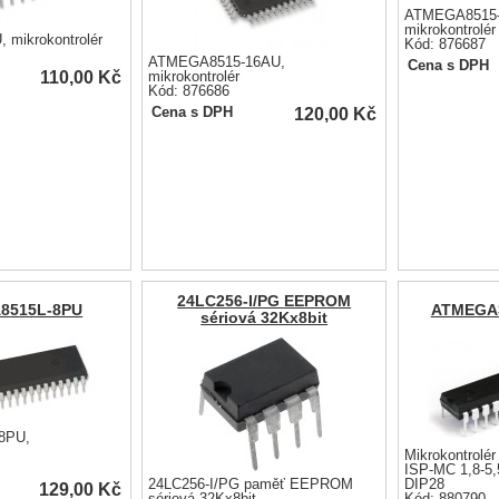
ATMEGA8515-
mikrokontrolér
mikrokontrolér
Kód: 876687
ATMEGA8515-16AU,
Cena s DPH
110,00
Kč
mikrokontrolér
Kód: 876686
120,00
Kč
Cena s DPH
24LC256-I/PG EEPROM
8515L-8PU
ATMEGA3
sériová 32Kx8bit
8PU,
Mikrokontrolér
ISP-MC 1,8-5
24LC256-I/PG paměť EEPROM
DIP28
129,00
Kč