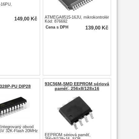
16PU,
ATMEGA8515-16JU, mikrokontrolér
149,00
Kč
Kód: 876692
139,00
Kč
Cena s DPH
93C56M-SMD EEPROM sériová
28P-PU DIP28
paměť, 256x8/128x16
 Integrovaný obvod
,5V 32K-Flash 20MHz
EEPROM sériová paměť,