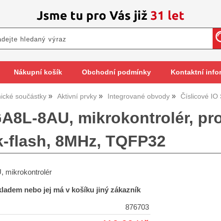
Nákupní košík
Obchodní podmínky
Kontaktní info
nické součástky
Aktivní prvky
Integrované obvody
Číslicové IO
8L-8AU, mikrokontrolér, proc
8k-flash, 8MHz, TQFP32
mikrokontrolér
skladem nebo jej má v košíku jiný zákazník
876703