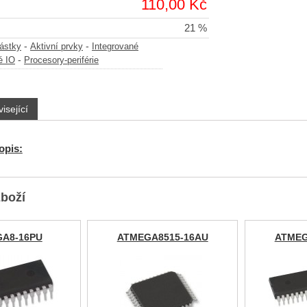
110,00 Kč
21 %
-
-
částky
Aktivní prvky
Integrované
-
é IO
Procesory-periférie
isející
opis:
zboží
A8-16PU
ATMEGA8515-16AU
ATMEG