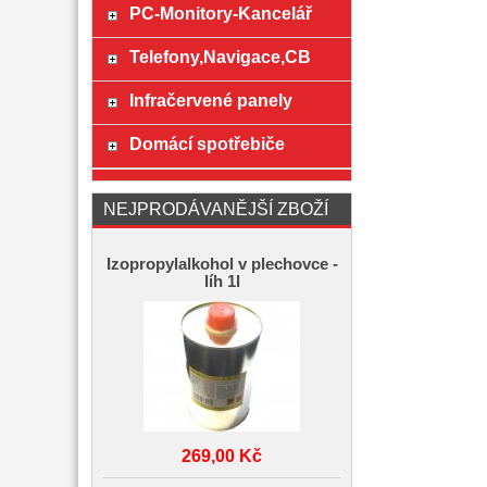
PC-Monitory-Kancelář
Telefony,Navigace,CB
Infračervené panely
Domácí spotřebiče
NEJPRODÁVANĚJŠÍ ZBOŽÍ
Izopropylalkohol v plechovce -
líh 1l
269,00 Kč