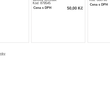
sériová 32Kx8bit
Kód: 880790
Kód: 879545
Cena s DPH
50,00
Kč
Cena s DPH
anky