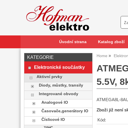
Úvodní strana
Katalog zboží
Home
Elektro
KATEGORIE
ATMEGA
Elektronické součástky
Aktivní prvky
5.5V, 
Diody, můstky, transily
Integrované obvody
ATMEGA8L-8AU, 
Analogové IO
Zboži již není 
Časovače,generátory IO
Číslicové IO
Kód: