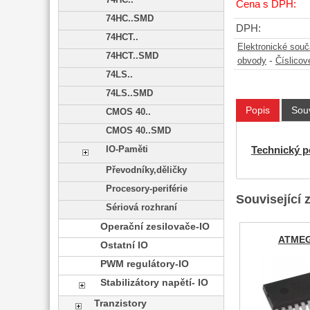
74HC..
Cena s DPH:
74HC..SMD
DPH:
74HCT..
Elektronické sou
74HCT..SMD
-
obvody
Číslicov
74LS..
74LS..SMD
Popis
Souv
CMOS 40..
CMOS 40..SMD
IO-Paměti
Technický p
Převodníky,děličky
Procesory-periférie
Související 
Sériová rozhraní
Operační zesilovače-IO
ATMEG
Ostatní IO
PWM regulátory-IO
Stabilizátory napětí- IO
Tranzistory