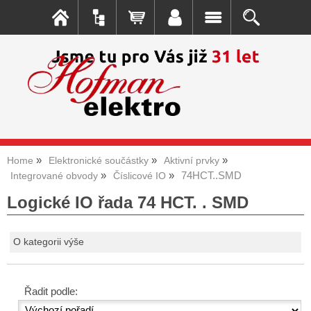
Home
Elektronické součástky
Aktivní prvky
74HCT..SMD
Integrované obvody
Číslicové IO
Logické IO řada 74 HCT. . SMD
O kategorii výše
Řadit podle: