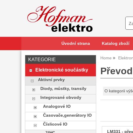
Úvodní strana
Katalog zboží
Home
Elektro
KATEGORIE
Převod
Elektronické součástky
Aktivní prvky
Diody, můstky, transily
O kategorii výš
Integrované obvody
Analogové IO
Časovače,generátory IO
Číslicové IO
LM331 - přev