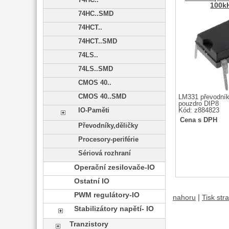
74HC..
100k
74HC..SMD
74HCT..
74HCT..SMD
74LS..
74LS..SMD
CMOS 40..
CMOS 40..SMD
LM331 převodník
pouzdro DIP8
Kód: z884823
IO-Paměti
Cena s DPH
Převodníky,děličky
Procesory-periférie
Sériová rozhraní
Operační zesilovače-IO
Ostatní IO
PWM regulátory-IO
|
nahoru
Tisk str
Stabilizátory napětí- IO
Tranzistory