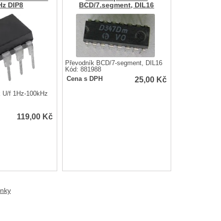
Hz DIP8
BCD/7.segment, DIL16
Převodník BCD/7-segment, DIL16
Kód: 881988
25,00
Kč
Cena s DPH
 U/f 1Hz-100kHz
119,00
Kč
anky