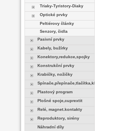
Triaky-Tyristory-Diaky
Optické prvky
Peltiérovy články
Senzory, čidla
Pasivní prvky
Kabely, bužírky
Konektory,redukce,spojky
Konstrukční prvky
Krabičky, nožičky
Spínače,přepínače,tlačítka,klávesy
Plastový program
Plošné spoje,cuprextit
Relé, magnet.kontakty
Reproduktory, sirény
Náhradní díly