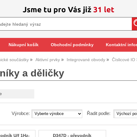
Nákupní košík
Obchodní podmínky
Kontaktní info
nické součástky
Aktivní prvky
Integrované obvody
Číslicové IO
níky a děličky
e
Výrobce:
Řadit podle:
odník U/f 1Hz-
D347D - převodník