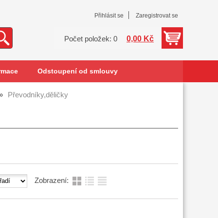
Přihlásit se
Zaregistrovat se
0,00 Kč
Počet položek: 0
rmace
Odstoupení od smlouvy
Převodníky,děličky
Zobrazení: