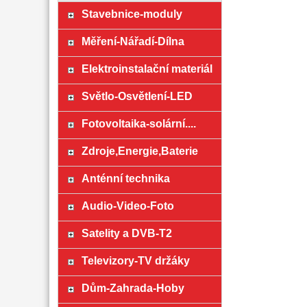
Stavebnice-moduly
Měření-Nářadí-Dílna
Elektroinstalační materiál
Světlo-Osvětlení-LED
Fotovoltaika-solární....
Zdroje,Energie,Baterie
Anténní technika
Audio-Video-Foto
Satelity a DVB-T2
Televizory-TV držáky
Dům-Zahrada-Hoby