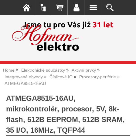
Home
Elektronické součástky
Aktivní prvky
Integrované obvody
Číslicové IO
Procesory-periférie
ATMEGA8515-16AU
ATMEGA8515-16AU,
mikrokontrolér, procesor, 5V, 8k-
flash, 512B EEPROM, 512B SRAM,
35 I/O, 16MHz, TQFP44