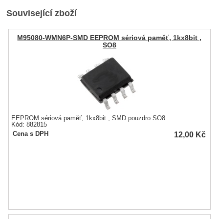
Související zboží
M95080-WMN6P-SMD EEPROM sériová paměť, 1kx8bit ,
SO8
EEPROM sériová paměť, 1kx8bit , SMD pouzdro SO8
Kód: 882815
12,00
Kč
Cena s DPH