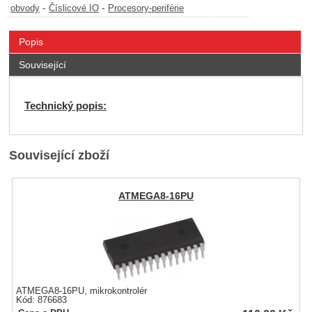
-
-
obvody
Číslicové IO
Procesory-periférie
Popis
Související
Technický popis:
Související zboží
ATMEGA8-16PU
ATMEGA8-16PU, mikrokontrolér
Kód: 876683