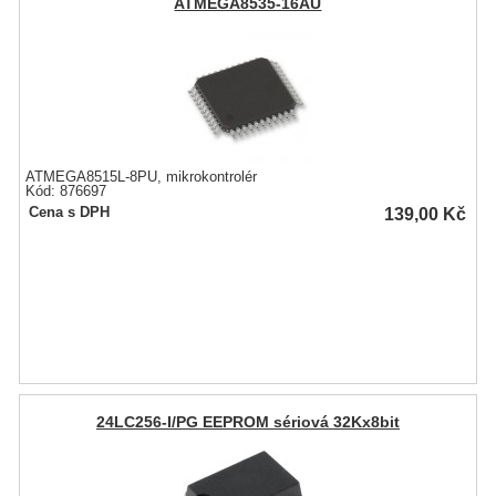
ATMEGA8535-16AU
ATMEGA8515L-8PU, mikrokontrolér
Kód: 876697
139,00
Kč
Cena s DPH
24LC256-I/PG EEPROM sériová 32Kx8bit