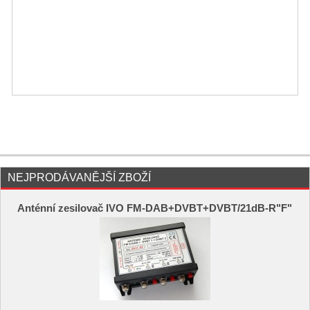
NEJPRODÁVANĚJŠÍ ZBOŽÍ
Anténní zesilovač IVO FM-DAB+DVBT+DVBT/21dB-R"F"