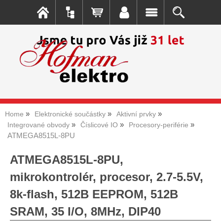
Home
Elektronické součástky
Aktivní prvky
Integrované obvody
Číslicové IO
Procesory-periférie
ATMEGA8515L-8PU
ATMEGA8515L-8PU,
mikrokontrolér, procesor, 2.7-5.5V,
8k-flash, 512B EEPROM, 512B
SRAM, 35 I/O, 8MHz, DIP40