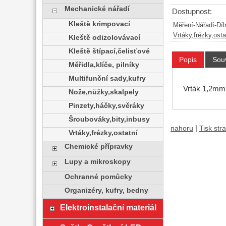
Mechanické nářadí
Dostupnost:
Kleště krimpovací
Měření-Nářadí-Díl
Vrtáky,frézky,osta
Kleště odizolovávací
Kleště štípací,čelisťové
Popis
Souv
Měřidla,klíče, pilníky
Multifunční sady,kufry
Vrták 1,2mm
Nože,nůžky,skalpely
Pinzety,háčky,svěráky
Šroubováky,bity,inbusy
|
nahoru
Tisk str
Vrtáky,frézky,ostatní
Chemické přípravky
Lupy a mikroskopy
Ochranné pomůcky
Organizéry, kufry, bedny
Elektroinstalační materiál