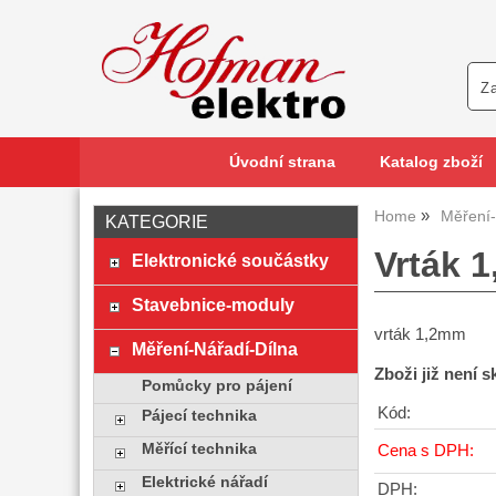
Úvodní strana
Katalog zboží
Home
Měření-
KATEGORIE
Vrták 
Elektronické součástky
Stavebnice-moduly
vrták 1,2mm
Měření-Nářadí-Dílna
Zboži již není 
Pomůcky pro pájení
Kód:
Pájecí technika
Měřící technika
Cena s DPH:
Elektrické nářadí
DPH: