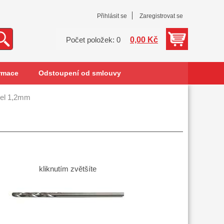
Přihlásit se
Zaregistrovat se
0,00 Kč
Počet položek: 0
rmace
Odstoupení od smlouvy
cel 1,2mm
kliknutím zvětšíte