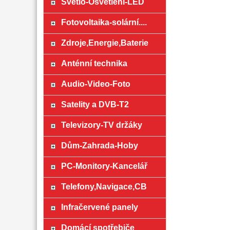
Světlo-Osvětlení-LED
Fotovoltaika-solární....
Zdroje,Energie,Baterie
Anténní technika
Audio-Video-Foto
Satelity a DVB-T2
Televizory-TV držáky
Dům-Zahrada-Hoby
PC-Monitory-Kancelář
Telefony,Navigace,CB
Infračervené panely
Domácí spotřebiče