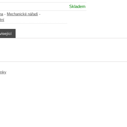
Skladem
-
-
na
Mechanické nářadí
tní
isející
anky