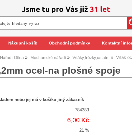
Nákupní košík
Obchodní podmínky
Kontaktní info
Vrták o
Nářadí-Dílna
Mechanické nářadí
Vrtáky,frézky,ostatní
1,2mm ocel-na plošné spoje
skladem nebo jej má v košíku jiný zákazník
784383
6,00 Kč
21 %