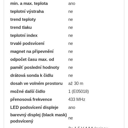
min. a max. teplota
ano
teplotní výstraha
ne
trend teploty
ne
trend tlaku
ne
teplotní index
ne
trvalé podsvícení
ne
magnet na připevnění
ne
odpočet času max. od
ne
paměť poslední hodnoty
ne
drátová sonda k čidlu
ne
dosah ve volném prostoru
až 30 m
možné další čidlo
1 (E05018)
přenosová frekvence
433 MHz
LED podsvícení displeje
ano
barevný displej (black mask)
ne
podsvícený