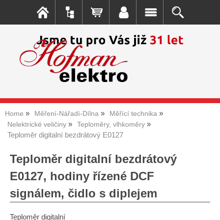
Home
Měření-Nářadí-Dílna
Měřící technika
Nelektrické veličiny
Teploměry, vlhkoměry
Teploměr digitalní bezdrátový E0127
Teploměr digitalní bezdrátový
E0127, hodiny řízené DCF
signálem, čidlo s diplejem
Teploměr digitalní