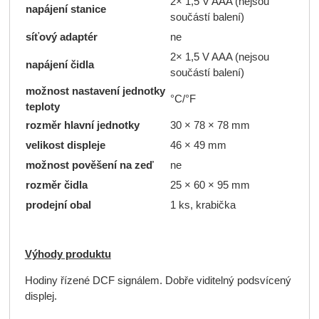
2× 1,5 V AAA (nejsou
napájení stanice
součástí balení)
síťový adaptér
ne
2× 1,5 V AAA (nejsou
napájení čidla
součástí balení)
možnost nastavení jednotky
°C/°F
teploty
rozměr hlavní jednotky
30 × 78 × 78 mm
velikost displeje
46 × 49 mm
možnost pověšení na zeď
ne
rozměr čidla
25 × 60 × 95 mm
prodejní obal
1 ks, krabička
Výhody produktu
Hodiny řízené DCF signálem. Dobře viditelný podsvícený
displej.